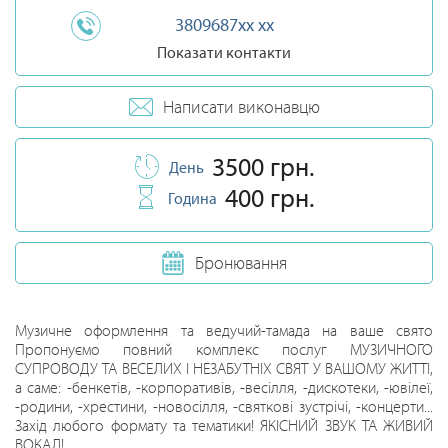
3809687xx xx
Показати контакти
Написати виконавцю
3500 грн.
День
400 грн.
Година
Бронювання
Музичне оформлення та ведучий-тамада на ваше свято
Пропонуємо повний комплекс послуг МУЗИЧНОГО
СУПРОВОДУ ТА ВЕСЕЛИХ І НЕЗАБУТНІХ СВЯТ У ВАШОМУ ЖИТТІ,
а саме: -бенкетів, -корпоративів, -весілля, -дискотеки, -ювілеї,
-родини, -хрестини, -новосілля, -святкові зустрічі, -концерти...
Захід любого формату та тематики! ЯКІСНИЙ ЗВУК ТА ЖИВИЙ
ВОКАЛ!