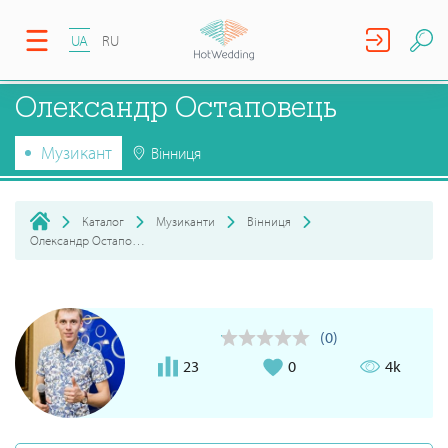
UA
RU
Олександр Остаповець
Музикант
Вінниця
Каталог
Музиканти
Вінниця
Олександр Остаповець
(0)
23
0
4k