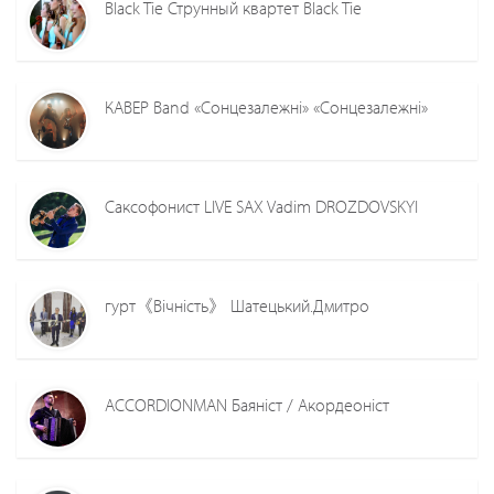
Black Tie Струнный квартет Black Tie
КАВЕР Band «Сонцезалежні» «Сонцезалежні»
Саксофонист LIVE SAX Vadim DROZDOVSKYI
гурт《Вічність》 Шатецький.Дмитро
ACCORDIONMAN Баяніст / Акордеоніст