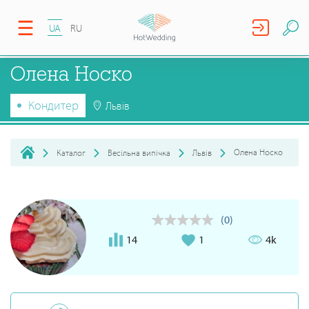
UA
RU
Олена Носко
Кондитер
Львів
Олена Носко
Каталог
Весільна випічка
Львів
(0)
14
1
4k