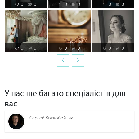
0
0
0
0
0
0
0
0
0
0
0
0
‹
›
У нас ще багато спеціалістів для
вас
Сергей Воскобойник