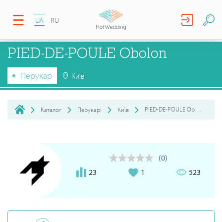
UA
RU
PIED-DE-POULE Obolon
Перукар
Київ
PIED-DE-POULE Obolon
Каталог
Перукарі
Київ
(0)
23
1
523