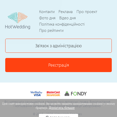
Контакти
Реклама
Про проект
Фото дня
Відео дня
Політика конфіденційності
Про рейтинги
Зв'язок з адміністрацією
Реєстрація
Всі матеріали захищаються законом про авторські права. Використання
Цей сайт використовує cookies. Ви можете змінити налаштування cookies у своєму
і копіювання матеріалів без відома виконавця заборонено.
браузері.
Дізнатись більше
© 2015 - 2026 Akter Web Services