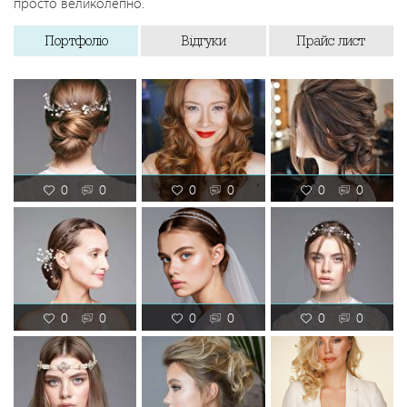
просто великолепно.
Портфоліо
Відгуки
Прайс лист
0
0
0
0
0
0
0
0
0
0
0
0