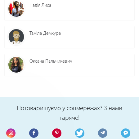
Надія Лиса
Таміла Демкура
Оксана Пальчикевич
Потоваришуємо у соцмережах? З нами
гаряче!