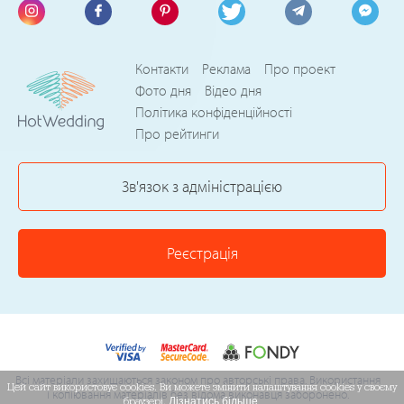
Контакти
Реклама
Про проект
Фото дня
Відео дня
Політика конфіденційності
Про рейтинги
Зв'язок з адміністрацією
Реєстрація
Всі матеріали захищаються законом про авторські права. Використання
Цей сайт використовує cookies. Ви можете змінити налаштування cookies у своєму
і копіювання матеріалів без відома виконавця заборонено.
браузері.
Дізнатись більше