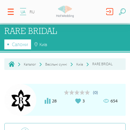
UA
RU
RARE BRIDAL
Салони
Київ
RARE BRIDAL
Каталог
Весільні сукні
Київ
(0)
28
3
654