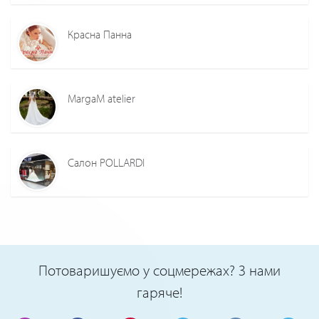
Красна Панна
MargaM atelier
Салон POLLARDI
Потоваришуємо у соцмережах? З нами
гаряче!