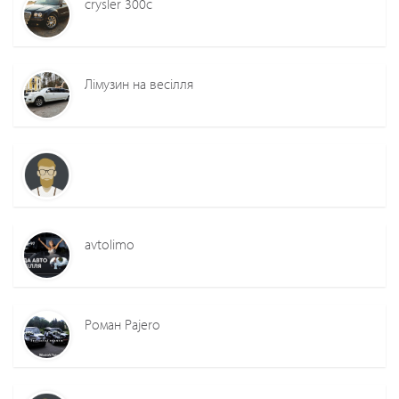
crysler 300c
Лімузин на весілля
avtolimo
Роман Pajero