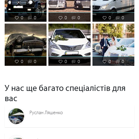
0
0
0
0
0
0
0
0
0
0
0
0
У нас ще багато спеціалістів для
вас
Руслан Ляшенко