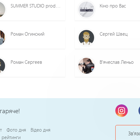
SUMMER STUDIO production
Кіно про Вас
Роман Огинский
Сергей Швец
Роман Сергеев
В'ячеслав Леньо
гаряче!
т
Фото дня
Відео дня
Зв'яз
 рейтинги