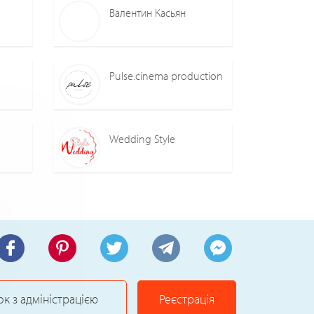
Валентин Касьян
Pulse.cinema production
Wedding Style
ок з адміністрацією
Реєстрація