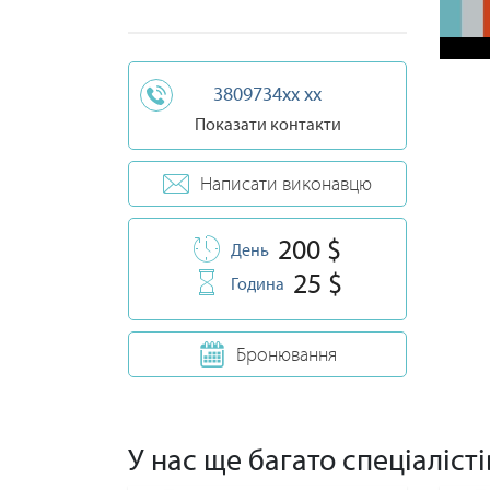
3809734xx xx
Показати контакти
Написати виконавцю
200 $
День
25 $
Година
Бронювання
У нас ще багато спеціалісті