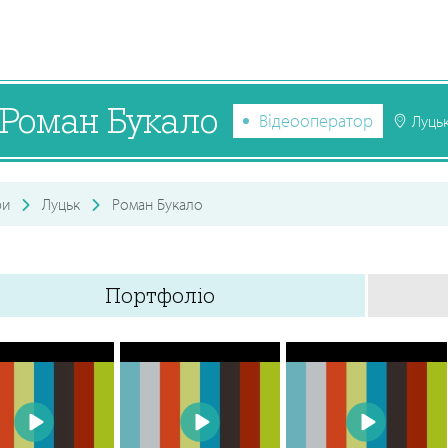
Роман Букало
Відеооператор
Луць
ри
Луцьк
Роман Букало
Портфоліо