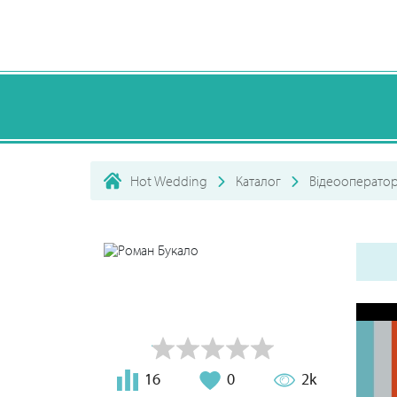
Hot Wedding
Каталог
Відеооперато
16
0
2k