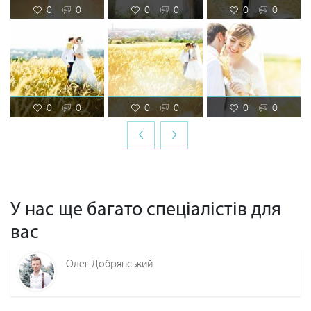
0
0
0
0
0
0
0
0
0
0
0
0
‹
›
У нас ще багато спеціалістів для
вас
Олег Добрянський