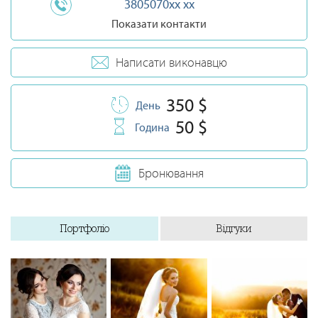
3805070xx xx
Показати контакти
Написати виконавцю
350 $
День
50 $
Година
Бронювання
Портфоліо
Відгуки