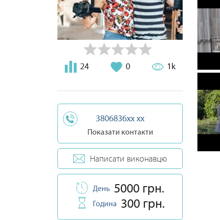
24
0
1k
3806836xx xx
Показати контакти
Написати виконавцю
5000 грн.
День
300 грн.
Година