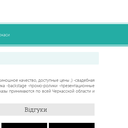
ркаси
ношное качество, доступные цены ;) -свадебная
мка -backstage -промо-ролики -презентационные
казы принимаются по всей Черкасской области и
Відгуки