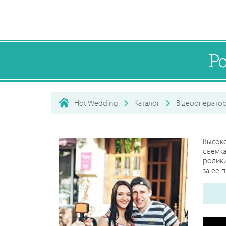
Р
Hot Wedding
Каталог
Відеооперато
Высоко
съёмка
ролики
за её 