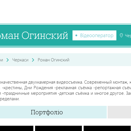
оман Огинский
Відеооператор
Че
ри
Черкаси
Роман Огинский
качественная двухкамерная видеосъемка. Современный монтаж, ки
 -крестины, Дни Рождения -рекламная съёмка -репортажная съё
 -праздничные мероприятия -детская съёмка и многое другое. За
пределами.
Портфоліо