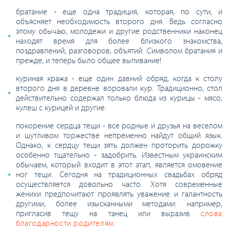
братание - еще одна традиция, которая, по сути, и
объясняет необходимость второго дня. Ведь согласно
этому обычаю, молодежи и другие родственники наконец
находят время для более близкого знакомства,
поздравлений, разговоров, объятий. Символом братания и
прежде, и теперь было общее выпивание!
куриная кража - еще один давний обряд, когда к столу
второго дня в деревне воровали кур. Традиционно, стол
действительно содержал только блюда из курицы - мясо,
кулеш с курицей и другие.
покорение сердца тещи - все родные и друзья на веселом
и шутливом торжестве непременно найдут общий язык.
Однако, к сердцу тещи зять должен проторить дорожку
особенно тщательно - задобрить. Известным украинским
обычаем, который входит в этот этап, является омовение
ног тещи. Сегодня на традиционных свадьбах обряд
осуществляется довольно часто. Хотя современные
женихи предпочитают проявлять уважение и галантность
другими, более изысканными методами: например,
пригласив тещу на танец или выразив
слова
благодарности родителям
.