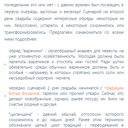
понедельник это или нет - с давних времен был посвящен, в
первую очередь, застолью и веселью! Сценарий на второй
день свадьбы содержит интересные обряды: некоторые из
них, безусловно, устарели, а некоторые сохранились или
трансформировались. Предлагаем ознакомиться со всеми
ними подробнее.
обряд "вареники" - своеобразный экзамен для невесты на
уже упомянутую хозяйственность. Молодая должна была
налепить вареников и угостить ими гостей. Ради шутки
обязательно среди обычных вареников должны быть и
особые - например, в которых спрятано много соли или
несъедобный сюрприз - монета.
нередко сценарий 2 дня свадьбы начинался с
традиции
битья бокалов
, тарелок или прочей утвари. Сейчас это
делают новобрачные, однако, ранее посуду им били на
счастье родные и друзья.
"цыганщина" - давний обычай, отголоски которого
сохранились и до наших дней. Ранее этим термином
обозначали целый цикл традиций - переодевания в