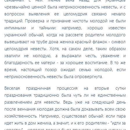
чрезвычайно ценной была неприкосновенность невесты, и с
вопросом выявления ее целомудрия связано немало
традиций. Проверка и признание чистоты молодой не были
интимными и тайными: например, хорошо известен
украинский обычай, когда на рассвете родители молодого
вывешивают на трубе дома жениха красный флажок - символ
целомудрия невесты. Хотя, на самом деле, таким образом
хвалили не молодую, а выражали честь, уважение и
благодарность ее матери - за хорошее воспитание. В то же
время, настоящий позор ожидал семью молодой, если
неприкосновенность невесты была опровергнута.
Веселая праздничная процессия на вторые сутки
празднования традиционно была чуть ли не единственным
развлечением для невесты. Ведь уже на следующий день
после венчания молодая должна была доказывать всем свою
хозяйственность. Например, существовал обычай: если пара
идет жить в дом жениха, а значит, и к его родителям - "идти за
невестку" - молодая должна была принести черную курицу и