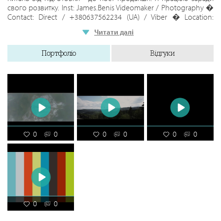
свого розвитку. Inst: James.Benis Videomaker / Photography �
Contact: Direct / +380637562234 (UA) / Viber � Location:
Alicante / Lviv / Warsaw
Читати далі
Портфоліо
Відгуки
0
0
0
0
0
0
0
0