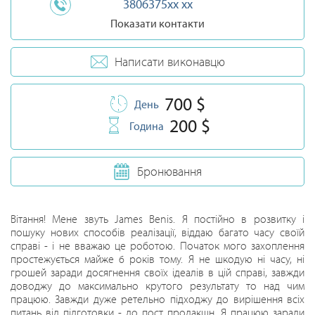
3806375xx xx
Показати контакти
Написати виконавцю
700 $
День
200 $
Година
Бронювання
Вітання! Мене звуть James Benis. Я постійно в розвитку і
пошуку нових способів реалізації, віддаю багато часу своїй
справі - і не вважаю це роботою. Початок мого захоплення
простежується майже 6 років тому. Я не шкодую ні часу, ні
грошей заради досягнення своїх ідеалів в цій справі, завжди
доводжу до максимально крутого результату то над чим
працюю. Завжди дуже ретельно підходжу до вирішення всіх
питань від підготовки - до пост продакшн. Я працюю заради