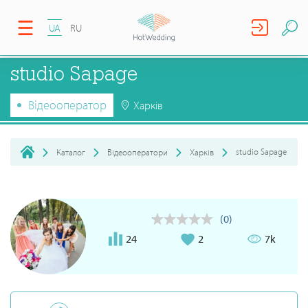
UA
RU
studio Sapage
Відеооператор
Харків
studio Sapage
Каталог
Відеооператори
Харків
(0)
24
2
7k