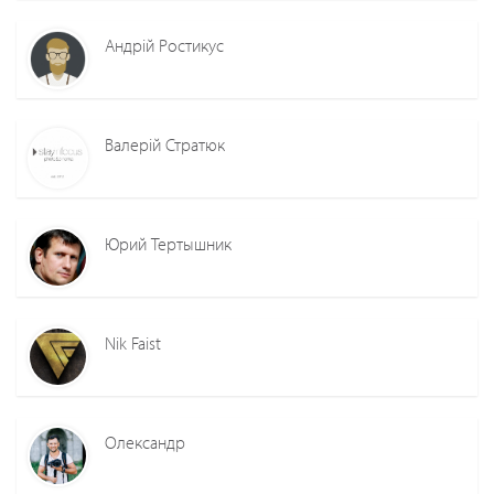
Андрій Ростикус
Валерій Стратюк
Юрий Тертышник
Nik Faist
Олександр