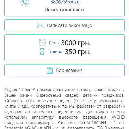
3806759xx xx
Показати контакти
Написати виконавцю
3000 грн.
День
350 грн.
Година
Бронювання
Студия "Sapage" поможет запечатлеть самые яркие моменты
Вашей жизни. Видеосъемка свадеб, детских праздников,
Юбилеев, постановочное видео (Love story, музыкальные
клипы и т.д.), корпоративы и т.д. Мы работаем от разработки
сценария до конечного видеофильма. Для видео съемки
используем аппаратуру высокого разрешения AVCHD
стандарта (Видеокамеры: Panasonic AG-AC160AEN - 1 шт,
Panasonic AG-AC130AEN - 2 шт., фотоаппараты (DSLR камеры):