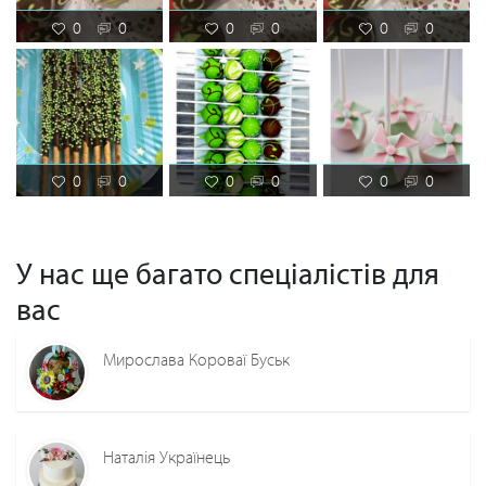
0
0
0
0
0
0
0
0
0
0
0
0
У нас ще багато спеціалістів для
вас
Мирослава Короваї Буськ
Наталія Українець