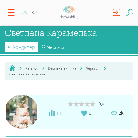
UA
RU
Светлана Карамелька
Кондитер
Черкаси
Каталог
Весільна випічка
Черкаси
Светлана Карамелька
(0)
11
0
2k