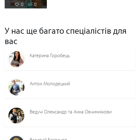
0
0
У нас ще багато спеціалістів для
вас
Катерина Горобець
Антон Молодецкий
Ведучі Олександр та Анна Овчиннікови
Василий Богданов