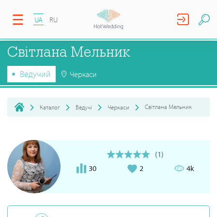
UA
RU
Світлана Мельник
Ведучий
Черкаси
Світлана Мельник
Каталог
Ведучі
Черкаси
(1)
30
2
4k