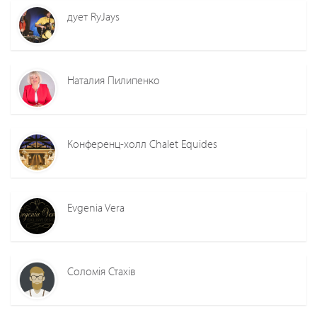
дует RyJays
Наталия Пилипенко
Конференц-холл Chalet Equides
Evgenia Vera
Соломія Стахів