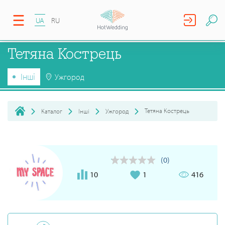
UA
RU
Тетяна Кострець
Інші
Ужгород
Тетяна Кострець
Каталог
Інші
Ужгород
(0)
10
1
416