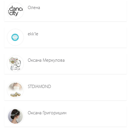
Олена
ekk'le
Оксана Меркулова
STDIAMOND
Оксана Григоришин