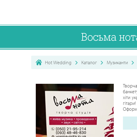
Восьма нот
Hot Wedding
Каталог
Музиканти
Творча
банкет
хіти у
гітари
Оформл