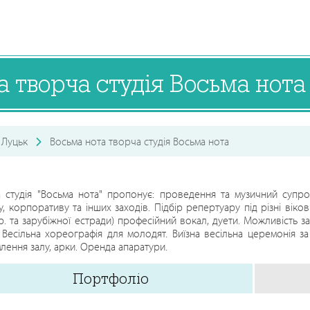
а творча студія Восьма нота
Луцьк
Восьма нота творча студія Восьма нота
 студія "Восьма нота" пропонує: проведення та музичний супров
у, корпоративу та інших заходів. Підбір репертуару під різні вікові 
кр. та зарубіжної естради) професійний вокал, дуети. Можливість з
! Весільна хореографія для молодят. Виїзна весільна церемонія за
ення залу, арки. Оренда апаратури.
Портфоліо