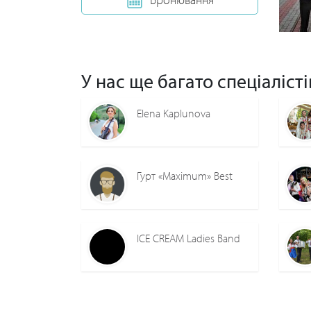
У нас ще багато спеціалісті
Elena Kaplunova
Гурт «Maximum» Best
ICE CREAM Ladies Band