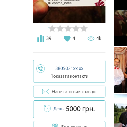
39
4
4k
3805021xx xx
Показати контакти
Написати виконавцю
5000 грн.
День
Бронювання