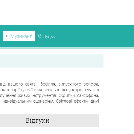
Музикант
Луцьк
ід вашого свята!!! Весілля, випускного вечора,
категорії (українські весільні пісні,ретро, сучасні
алучення живих інструментів: скрипки, саксофона,
 індивідуальним сценарієм. Світлові ефекти, дим!
Відгуки