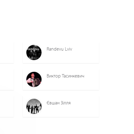
Randevu Lviv
Виктор Тасинкевич
Євшан Зілля