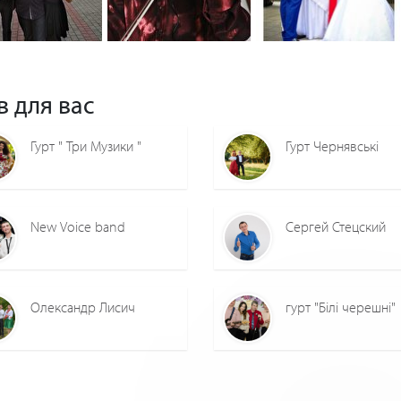
0
0
0
0
0
0
в для вас
Гурт " Три Музики "
Гурт Чернявські
New Voice band
Сергей Стецский
Олександр Лисич
гурт "Білі черешні"