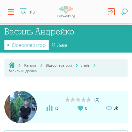
UA
RU
Василь Андрейко
Відеооператор
Львів
Каталог
Відеооператори
Львів
Василь Андрейко
(0)
15
0
3k