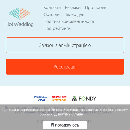
Контакти
Реклама
Про проект
Фото дня
Відео дня
Політика конфіденційності
Про рейтинги
Зв'язок з адміністрацією
Реєстрація
Всі матеріали захищаються законом про авторські права. Використання
Цей сайт використовує cookies. Ви можете змінити налаштування cookies у своєму
і копіювання матеріалів без відома виконавця заборонено.
браузері.
Дізнатись більше
© 2015 - 2026 Akter Web Services
Я погоджуюсь