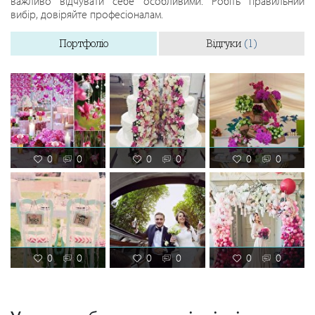
важливо відчувати себе особливими. Робіть правильний
вибір, довіряйте професіоналам.
Портфоліо
Відгуки
(1)
0
0
0
0
0
0
0
0
0
0
0
0