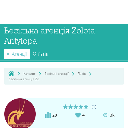
Весільна агенція Zolota
Antylopa
Агенції
Львів
Каталог
Весільні агенції
Львів
Весільна агенція Zolota Antylopa
(1)
28
4
3k