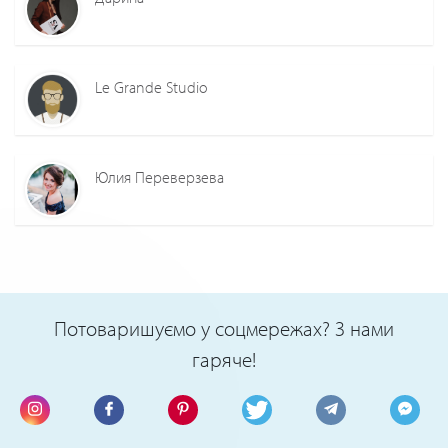
Le Grande Studio
Юлия Переверзева
Потоваришуємо у соцмережах? З нами
гаряче!