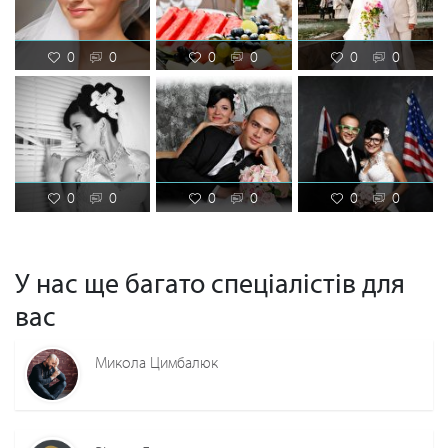
0
0
0
0
0
0
0
0
0
0
0
0
У нас ще багато спеціалістів для
вас
Микола Цимбалюк