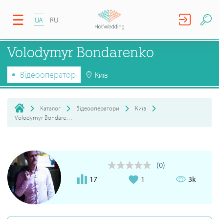
UA
RU
Volodymyr Bondarenko
Відеооператор
Київ
Каталог
Відеооператори
Київ
Volodymyr Bondarenko
(0)
17
1
3k