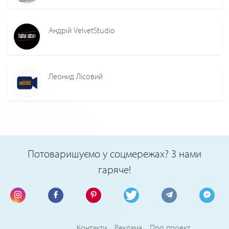
Андрій VelvetStudio
Леонид Лiсовий
Потоваришуємо у соцмережах? З нами
гаряче!
Контакти
Реклама
Про проект