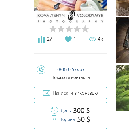
27
1
4k
3806335xx xx
Показати контакти
Написати виконавцю
300 $
День
50 $
Година