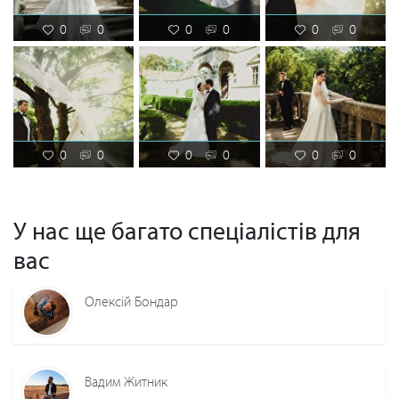
0
0
0
0
0
0
0
0
0
0
0
0
У нас ще багато спеціалістів для
вас
Олексій Бондар
Вадим Житник