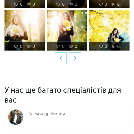
0
0
0
0
0
0
0
0
0
0
0
0
‹
›
У нас ще багато спеціалістів для
вас
Александр Вихнич