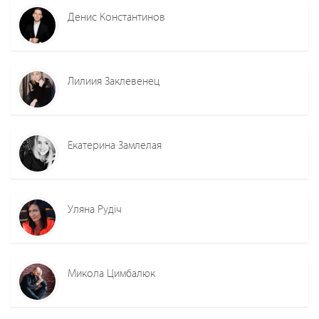
Денис Константинов
Лилиия Заклевенец
Екатерина Замлелая
Уляна Рудіч
Микола Цимбалюк