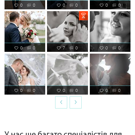
0
0
0
0
0
0
0
0
7
0
0
0
0
0
0
0
0
0
‹
›
У нас ще багато спеціалістів для