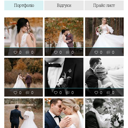
Портфоліо
Відгуки
Прайс лист
0
0
0
0
0
0
0
0
0
0
0
0