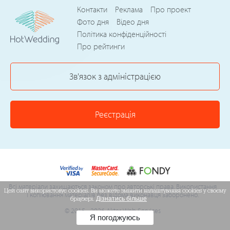
Контакти
Реклама
Про проект
Фото дня
Відео дня
Політика конфіденційності
Про рейтинги
Зв'язок з адміністрацією
Реєстрація
Всі матеріали захищаються законом про авторські права. Використання
Цей сайт використовує cookies. Ви можете змінити налаштування cookies у своєму
і копіювання матеріалів без відома виконавця заборонено.
браузері.
Дізнатись більше
© 2015 - 2026 Akter Web Services
Я погоджуюсь