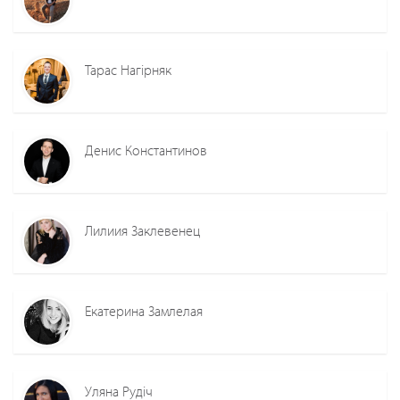
Тарас Нагірняк
Денис Константинов
Лилиия Заклевенец
Екатерина Замлелая
Уляна Рудіч