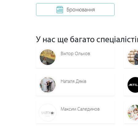
Бронювання
У нас ще багато спеціалісті
Віктор Ольхов
Наталя Дяків
Максим Салединов