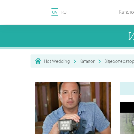
Катало
UA
RU
Hot Wedding
Каталог
Відеооперато