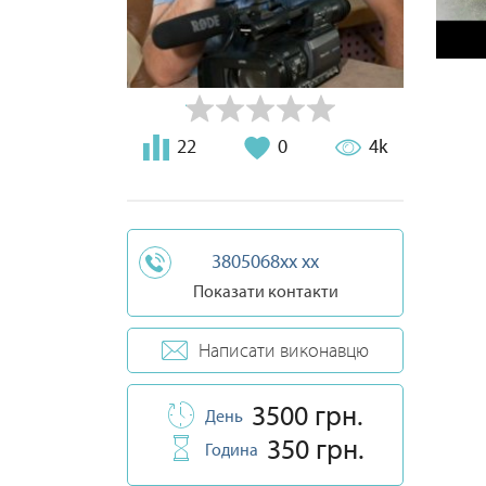
22
0
4k
3805068xx xx
Показати контакти
Написати виконавцю
3500 грн.
День
350 грн.
Година