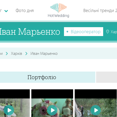
г
Фото дня
Весільні тренди 
Иван Марьенко
Відеооператор
Хар
ри
Харків
Иван Марьенко
Портфоліо