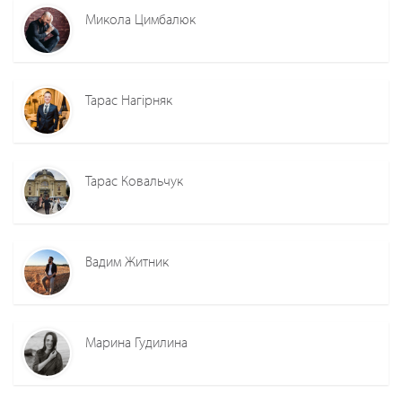
Микола Цимбалюк
Тарас Нагірняк
Тарас Ковальчук
Вадим Житник
Марина Гудилина