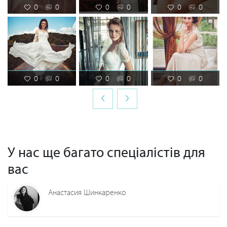
0
0
0
0
0
0
0
0
0
0
0
0
‹
›
У нас ще багато спеціалістів для
вас
Анастасия Шинкаренко