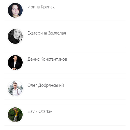
Ирина Крипак
Екатерина Замлелая
Денис Константинов
Олег Добрянський
Slavik Ozarkiv