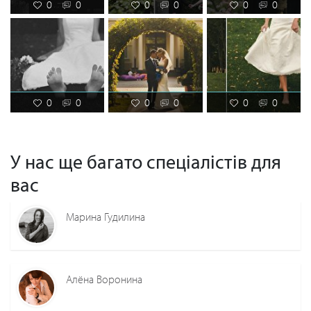
0
0
0
0
0
0
0
0
0
0
0
0
У нас ще багато спеціалістів для
вас
Марина Гудилина
Алёна Воронина