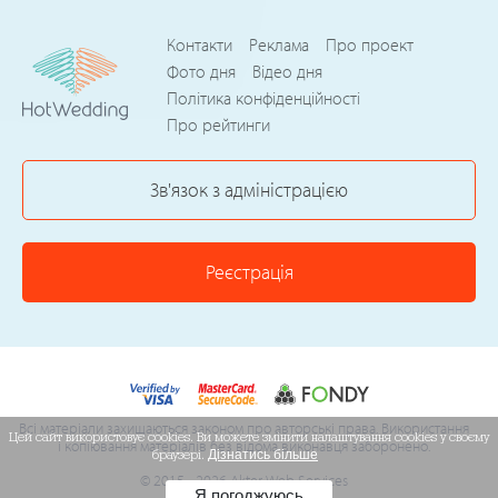
Контакти
Реклама
Про проект
Фото дня
Відео дня
Політика конфіденційності
Про рейтинги
Зв'язок з адміністрацією
Реєстрація
Всі матеріали захищаються законом про авторські права. Використання
Цей сайт використовує cookies. Ви можете змінити налаштування cookies у своєму
і копіювання матеріалів без відома виконавця заборонено.
браузері.
Дізнатись більше
© 2015 - 2026 Akter Web Services
Я погоджуюсь