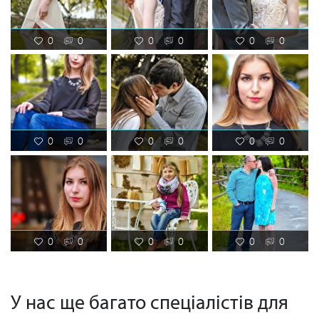
0
0
0
0
0
0
0
0
0
0
0
0
0
0
0
0
0
0
У нас ще багато спеціалістів для