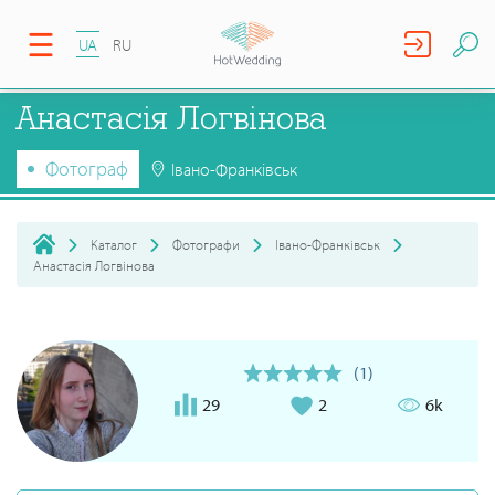
UA
RU
Анастасія Логвінова
Фотограф
Івано-Франківськ
Каталог
Фотографи
Івано-Франківськ
Анастасія Логвінова
(1)
29
2
6k