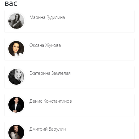
вас
Марина Гудилина
Оксана Жукова
Екатерина Замлелая
Денис Константинов
Дмитрий Барулин