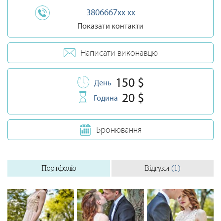
3806667xx xx
Показати контакти
Написати виконавцю
150 $
День
20 $
Година
Бронювання
Портфоліо
Відгуки
(1)