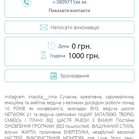
+3809715xx xx
Показати контакти
Написати виконавцю
0 грн.
День
1000 грн.
Година
Бронювання
instagram: krasota__irina Cучасна, креативна, харизматична,
емоційна та амбітна ведуча з великим досвідом роботи понад
10 РОКІВ як конферанс'є, викладач ВНЗ, ведуча школи
NETWORK 21 та ведуча святкових подій!!! ЗАПАЛЮЮ, ТВОРЮ,
СМІЮСЬ І ПЛАЧУ ВІД ЩАСТЯ РАЗОМ З ВАМИ!!! Постійне
ОНОВЛЕННЯ ПРОГРАМИ (БЕЗ пошлостей). ВИШУКАНИЙ СТИЛЬ,
влучні ЖАРТИ, позитивна ЕНЕРГЕТИКА, незабутній веселий
НАСТРІЙ, ВИКОРИСТАННЯ МОНІТОРА для Lovе Story, танц.