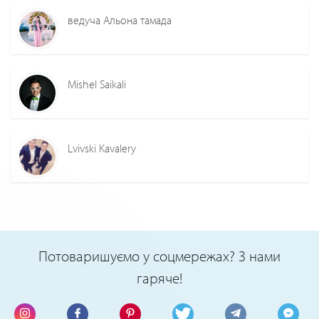
ведуча Альона тамада
Mishel Saikali
Lvivski Kavalery
Потоваришуємо у соцмережах? З нами
гаряче!