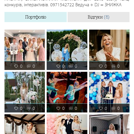
конкурів, інтерактивів. 0971542722 Ведуча + DJ = ЗНИЖКА
Портфоліо
Відгуки
(8)
0
0
0
0
0
0
0
0
0
0
0
0