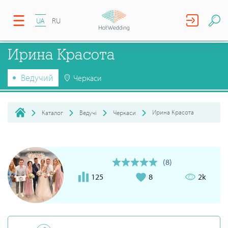
UA
RU
Ирина Красота
Ведучий
Черкаси
Ирина Красота
Каталог
Ведучі
Черкаси
(8)
125
8
2k