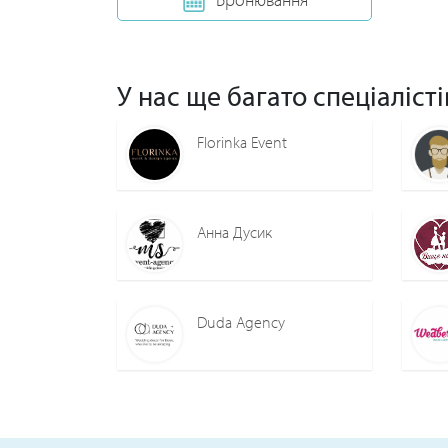
У нас ще багато спеціалісті
Florinka Event
Анна Дусик
Duda Agency