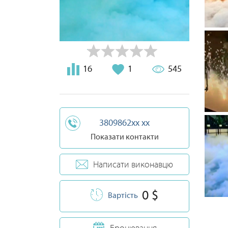
16
1
545
3809862xx xx
Показати контакти
Написати виконавцю
0 $
Вартість
Бронювання