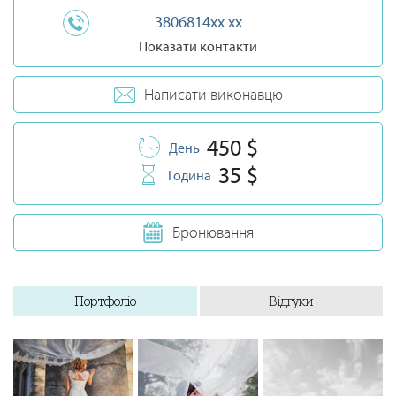
3806814xx xx
Показати контакти
Написати виконавцю
450 $
День
35 $
Година
Бронювання
Портфоліо
Відгуки