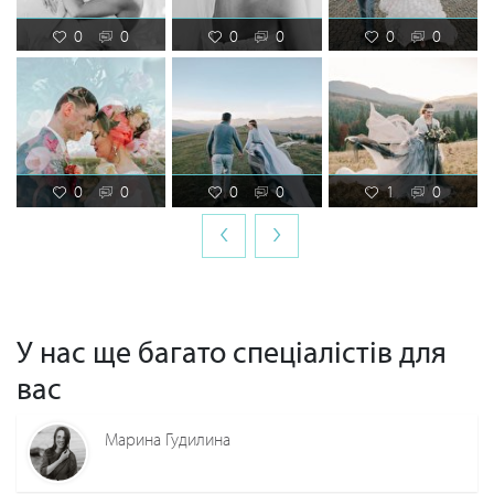
0
0
0
0
0
0
0
0
0
0
1
0
‹
›
У нас ще багато спеціалістів для
вас
Марина Гудилина