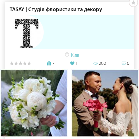
TASAY | Студія флористики та декору
Київ
7
1
202
0