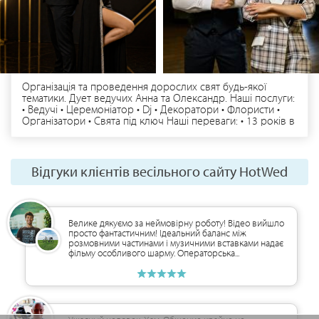
Організація та проведення дорослих свят будь-якої
тематики. Дует ведучих Анна та Олександр. Наші послуги:
• Ведучі • Церемоніатор • Dj • Декоратори • Флористи •
Організатори • Свята під ключ Наші переваги: • 13 років в
сфері свят та івентів на професійному рівні • Більше 700
щасливих клієнтів • Маємо закордонний досвід
проведення • Проводимо в дуеті всі свята • Втілимо в
реальність всі ваші побажання • Індивідуальний підхід до
Відгуки клієнтів весільного сайту HotWed
кожного свята • Маємо сучасне обладнання та декор
Приймаємо замовлення по місту Чернігів, області та
Україні. Бронювання та додаткова інформація за
телефоном чи Viber | Telegram | WhatsApp
Велике дякуємо за неймовірну роботу! Відео вийшло
просто фантастичним! Ідеальний баланс між
розмовними частинами і музичними вставками надає
фільму особливого шарму. Операторська...