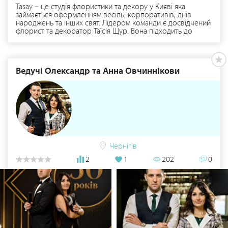
Tasay – це студія флористики та декору у Києві яка
займається оформленням весіль, корпоративів, днів
народжень та інших свят. Лідером команди є досвідчений
флорист та декоратор Таїсія Щур. Вона підходить до
вирішення задач комплексно з врахуванням побажань
клієнтів. Детальніше тут: https://www.tasay.com.ua/
Ведучі Олександр та Анна Овчиннікови
Чернігів
2
1
202
0