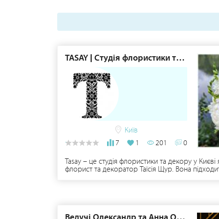
TASAY | Студія флористики та декору
Київ
7
1
201
0
Tasay – це студія флористики та декору у Києв
флорист та декоратор Таїсія Щур. Вона підходи
Ведучі Олександр та Анна Овчиннікови