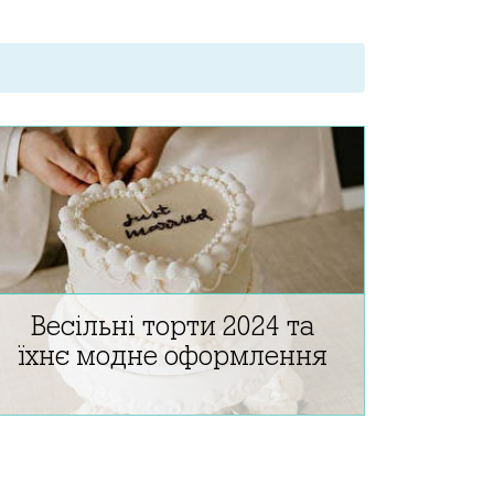
Весільні торти 2024 та
Кос
їхнє модне оформлення
вес
с
Модні весільні торти: солоні начинки,
Чоловічі
екзотичні смаки. Оформлення весільного
чорний 