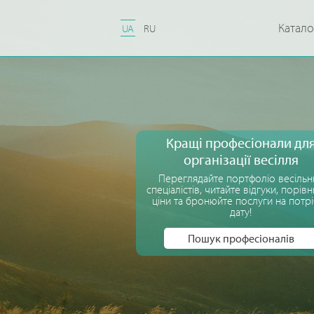
Катало
UA
RU
Кращі професіонали дл
організації весілля
Переглядайте портфоліо весільн
спеціалістів, читайте відгуки, порів
ціни та бронюйте послуги на потр
дату!
Пошук професіоналів