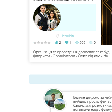
Чернігів
2
1
202
0
Організація та проведення дорослих свят будь-я
Флористи • Організатори • Свята під ключ Наші 
закордонний досвід проведення • Проводимо в д
сучасне обладнання та декор Приймаємо замовле
| WhatsApp
Велике дякуємо за ней
вийшло просто фантаст
баланс між розмовними
вставками надає фільм