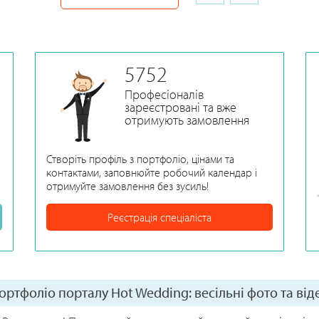
весілля вибрати. Ідеї ​​побажань один
одному, друзям, рідним.
5752
Професіоналів
зареєстровані та вже
отримують замовлення
Створіть профіль з портфоліо, цінами та
контактами, заповнюйте робочий календар і
отримуйте замовлення без зусиль!
Реєстрація спеціаліста
ортфоліо порталу Hot Wedding: весільні фото та від