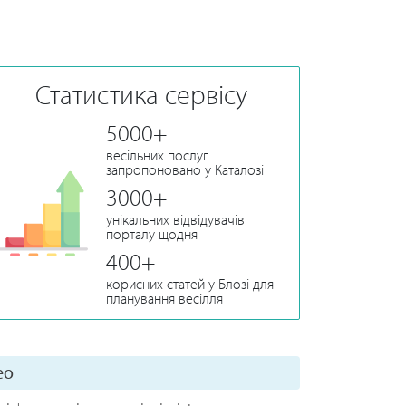
торта: розкіш та простота, міні-солодощі
на 
та ін. Ідеї їстівного та неїстівного декору.
святко
Статистика сервісу
5000+
весільних послуг
запропоновано у Каталозі
3000+
унікальних відвідувачів
порталу щодня
400+
корисних статей у Блозі для
планування весілля
ео