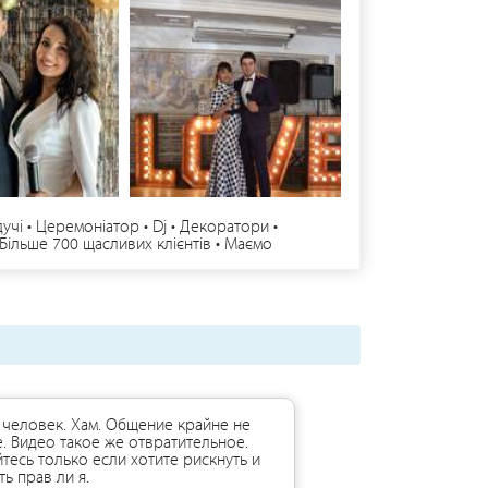
учі • Церемоніатор • Dj • Декоратори •
• Більше 700 щасливих клієнтів • Маємо
уальний підхід до кожного свята • Маємо
а інформація за телефоном чи Viber | Telegram
человек. Хам. Общение крайне не
. Видео такое же отвратительное.
тесь только если хотите рискнуть и
ь прав ли я.