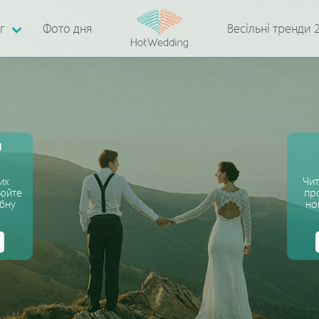
г
Фото дня
Весільні тренди 
я
их
Чит
нюйте
про
ібну
но