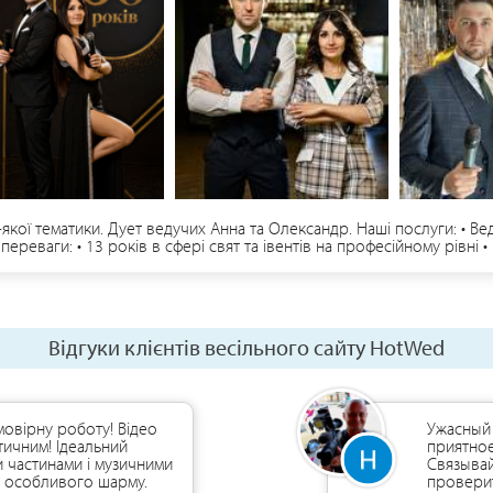
кої тематики. Дует ведучих Анна та Олександр. Наші послуги: • Вед
переваги: • 13 років в сфері свят та івентів на професійному рівні 
уеті всі свята • Втілимо в реальність всі ваші побажання • Індивід
ння по місту Чернігів, області та Україні. Бронювання та додатков
Відгуки клієнтів весільного сайту HotWed
мовірну роботу! Відео
Ужасный 
ичним! Ідеальний
приятное
 частинами і музичними
Связывай
у особливого шарму.
проверит