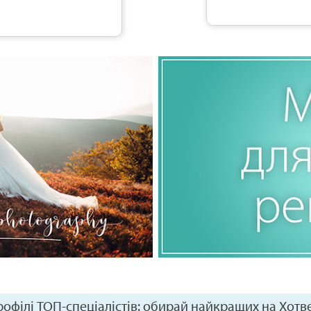
офілі ТОП-спеціалістів: обирай найкращих на Хотв