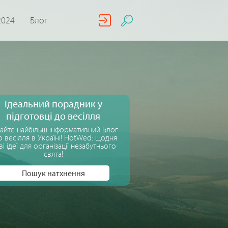
2024
Блог
Ідеальний порадник у
підготовці до весілля
айте найбільш інформативний Блог
 весілля в Україні! HotWed: щодня
ві ідеї для організації незабутнього
свята!
Пошук натхнення