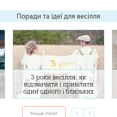
Поради та ідеї для весілля
3 роки весілля: як
відзначити і привітати
один одного і близьких
‹
›
3 роки весілля - яка річниця і що вона
Більше статей
символізує. Який подарунок на шкіряне