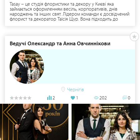
Tasay – це студія флористики та декору у Києві яка
займається оформленням весіль, корпоративів, днів
народжень та інших свят. Лідером команди є досвідчений
флорист та декоратор Таїсія Щур. Вона підходить до
вирішення задач комплексно з врахуванням побажань
клієнтів. Детальніше тут: https://www.tasay.com.ua/
Ведучі Олександр та Анна Овчиннікови
Чернігів
2
1
202
0