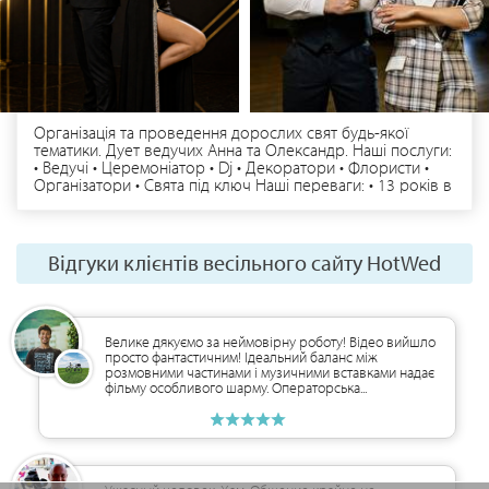
Організація та проведення дорослих свят будь-якої
тематики. Дует ведучих Анна та Олександр. Наші послуги:
• Ведучі • Церемоніатор • Dj • Декоратори • Флористи •
Організатори • Свята під ключ Наші переваги: • 13 років в
сфері свят та івентів на професійному рівні • Більше 700
щасливих клієнтів • Маємо закордонний досвід
проведення • Проводимо в дуеті всі свята • Втілимо в
реальність всі ваші побажання • Індивідуальний підхід до
Відгуки клієнтів весільного сайту HotWed
кожного свята • Маємо сучасне обладнання та декор
Приймаємо замовлення по місту Чернігів, області та
Україні. Бронювання та додаткова інформація за
телефоном чи Viber | Telegram | WhatsApp
Велике дякуємо за неймовірну роботу! Відео вийшло
просто фантастичним! Ідеальний баланс між
розмовними частинами і музичними вставками надає
фільму особливого шарму. Операторська...