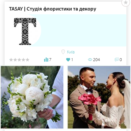
TASAY | Студія флористики та декору
Київ
7
1
204
0