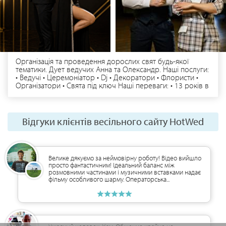
Організація та проведення дорослих свят будь-якої
тематики. Дует ведучих Анна та Олександр. Наші послуги:
• Ведучі • Церемоніатор • Dj • Декоратори • Флористи •
Організатори • Свята під ключ Наші переваги: • 13 років в
сфері свят та івентів на професійному рівні • Більше 700
щасливих клієнтів • Маємо закордонний досвід
проведення • Проводимо в дуеті всі свята • Втілимо в
реальність всі ваші побажання • Індивідуальний підхід до
Відгуки клієнтів весільного сайту HotWed
кожного свята • Маємо сучасне обладнання та декор
Приймаємо замовлення по місту Чернігів, області та
Україні. Бронювання та додаткова інформація за
телефоном чи Viber | Telegram | WhatsApp
Велике дякуємо за неймовірну роботу! Відео вийшло
просто фантастичним! Ідеальний баланс між
розмовними частинами і музичними вставками надає
фільму особливого шарму. Операторська...