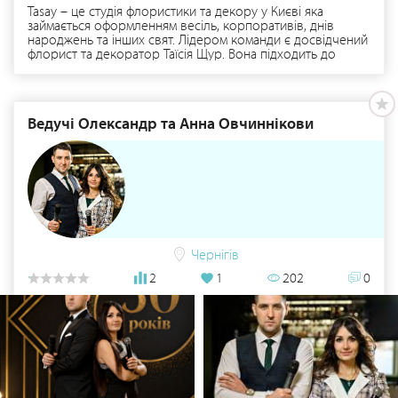
Tasay – це студія флористики та декору у Києві яка
займається оформленням весіль, корпоративів, днів
народжень та інших свят. Лідером команди є досвідчений
флорист та декоратор Таїсія Щур. Вона підходить до
вирішення задач комплексно з врахуванням побажань
клієнтів. Детальніше тут: https://www.tasay.com.ua/
Ведучі Олександр та Анна Овчиннікови
Чернігів
2
1
202
0