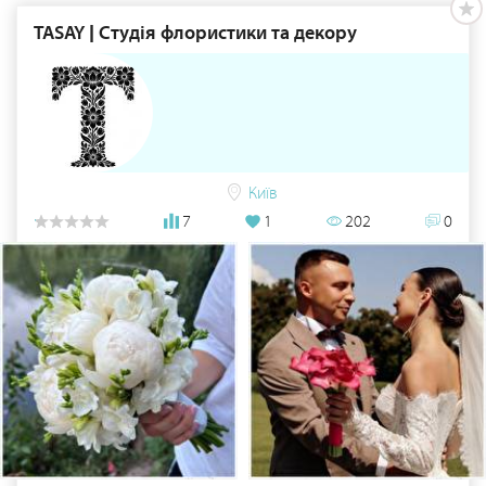
TASAY | Студія флористики та декору
Київ
7
1
202
0