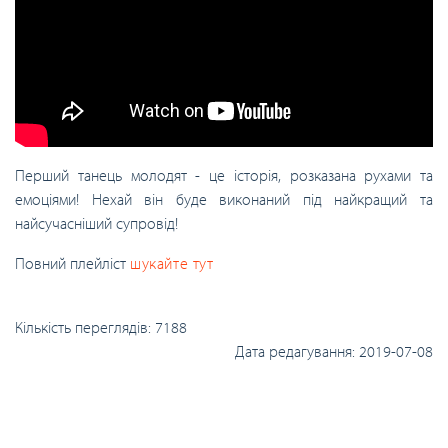
Перший танець молодят - це історія, розказана рухами та
емоціями! Нехай він буде виконаний під найкращий та
найсучасніший супровід!
Повний плейліст
шукайте тут
Кількість переглядів:
7188
Дата редагування:
2019-07-08