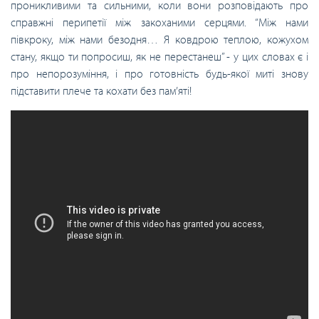
проникливими та сильними, коли вони розповідають про
справжні перипетії між закоханими серцями. “Між нами
півкроку, між нами безодня… Я ковдрою теплою, кожухом
стану, якщо ти попросиш, як не перестанеш” - у цих словах є і
про непорозуміння, і про готовність будь-якої миті знову
підставити плече та кохати без пам’яті!