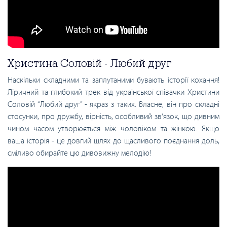
Христина Соловій - Любий друг
Наскільки складними та заплутаними бувають історії кохання!
Ліричний та глибокий трек від української співачки Христини
Соловій “Любий друг” - якраз з таких. Власне, він про складні
стосунки, про дружбу, вірність, особливий зв’язок, що дивним
чином часом утворюється між чоловіком та жінкою. Якщо
ваша історія - це довгий шлях до щасливого поєднання доль,
сміливо обирайте цю дивовижну мелодію!