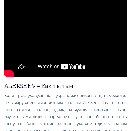
ALEKSEEV – Как ты там
Коли прослуховуєш пісні українських виконавців, неможливо
не зачаруватися дивовижним вокалом Alekseev! Так, пісня не
про щасливе кохання, однак, ця чудова композиція точно
змусить замислитися наречених і усіх гостей про цінність
стосунків. Адже закохані можуть сумувати один за одним
навіть знаходячись поруч, тому ні за що не можна втратити ці