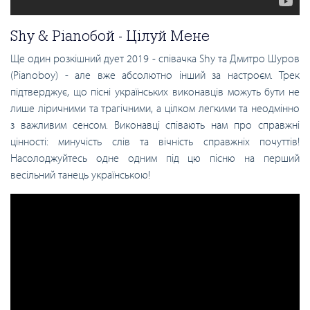
Shy & Pianoбой - Цілуй Мене
Ще один розкішний дует 2019 - співачка Shy та Дмитро Шуров
(Pianoboy) - але вже абсолютно інший за настроєм. Трек
підтверджує, що пісні українських виконавців можуть бути не
лише ліричними та трагічними, а цілком легкими та неодмінно
з важливим сенсом. Виконавці співають нам про справжні
цінності: минучість слів та вічність справжніх почуттів!
Насолоджуйтесь одне одним під цю пісню на перший
весільний танець українською!