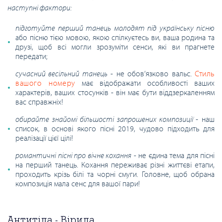
наступні фактори:
підготуйте перший танець молодят під українську пісню
або пісню тією мовою, якою спілкуєтесь ви, ваша родина та
друзі, щоб всі могли зрозуміти сенси, які ви прагнете
передати;
сучасний весільний танець
- не обов’язково вальс.
Стиль
вашого номеру
має відображати особливості ваших
характерів, ваших стосунків - він має бути віддзеркаленням
вас справжніх!
обирайте знайомі більшості запрошених композиції
- наш
список, в основі якого пісні 2019, чудово підходить для
реалізації цієї цілі!
романтичні пісні про вічне кохання
- не єдина тема для пісні
на перший танець. Кохання переживає різні життєві етапи,
проходить крізь білі та чорні смуги. Головне, щоб обрана
композиція мала сенс для вашої пари!
Антитіла - Вірила