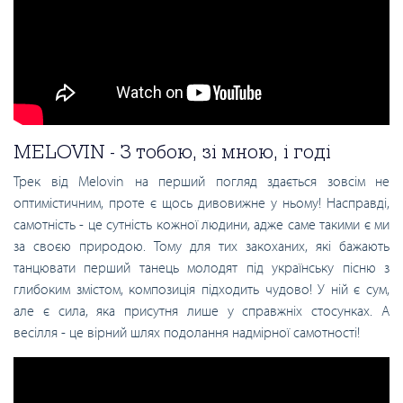
MELOVIN - З тобою, зі мною, і годі
Трек від Melovin на перший погляд здається зовсім не
оптимістичним, проте є щось дивовижне у ньому! Насправді,
самотність - це сутність кожної людини, адже саме такими є ми
за своєю природою. Тому для тих закоханих, які бажають
танцювати перший танець молодят під українську пісню з
глибоким змістом, композиція підходить чудово! У ній є сум,
але є сила, яка присутня лише у справжніх стосунках. А
весілля - це вірний шлях подолання надмірної самотності!