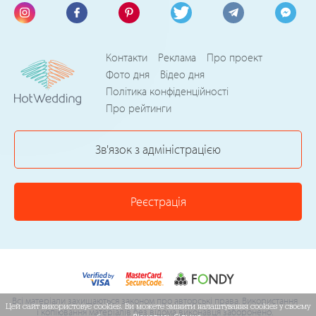
Контакти
Реклама
Про проект
Фото дня
Відео дня
Політика конфіденційності
Про рейтинги
Зв'язок з адміністрацією
Реєстрація
Всі матеріали захищаються законом про авторські права. Використання
Цей сайт використовує cookies. Ви можете змінити налаштування cookies у своєму
і копіювання матеріалів без відома виконавця заборонено.