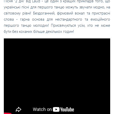
Пісня “2 дні” від Laud - це один з кращих прикладів того, що
українські пісні для першого танцю можуть звучати модно, на
світовому рівні! Бездоганний, фірмовий вокал та пристрасні
слова - гарна основа для нестандартного та емоційного
першого танцю молодих! Присвячується усім, хто не може
бути без коханих більше декількох годин!