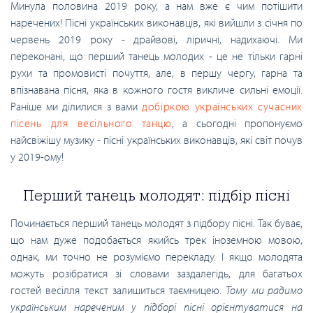
Минула половина 2019 року, а нам вже є чим потішити
наречених! Пісні українських виконавців, які вийшли з січня по
червень 2019 року - драйвові, ліричні, надихаючі. Ми
переконані, що перший танець молодих - це не тільки гарні
рухи та промовисті почуття, але, в першу чергу, гарна та
впізнавана пісня, яка в кожного гостя викличе сильні емоції.
Раніше ми ділилися з вами
добіркою українських сучасних
пісень для весільного танцю
, а сьогодні пропонуємо
найсвіжішу музику - пісні українських виконавців, які світ почув
у 2019-ому!
Перший танець молодят: підбір пісні
Починається перший танець молодят з підбору пісні. Так буває,
що нам дуже подобається якийсь трек іноземною мовою,
однак, ми точно не розуміємо перекладу. І якщо молодята
можуть розібратися зі словами заздалегідь, для багатьох
гостей весілля текст залишиться таємницею.
Тому ми радимо
українським нареченим у підборі пісні орієнтуватися на