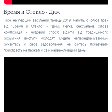
Время и Стекло - Дим
Пісні на перший весільний танець 2019, мабуть, очолює трек
від “Время и Стекло” - “Дим”. Легка, сексуальна, хітова
композиція - чудовий спосіб відійти від традиційного
розуміння виступу молодят. Будьте непередбачуваними,
рухайтесь у своє задоволення, не бійтесь показувати
пристрасть на паркеті у свій найважливіший день!