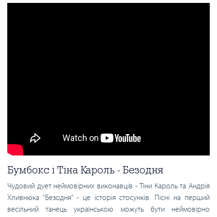
Бумбокс і Тіна Кароль - Безодня
Чудовий дует неймовірних виконавців - Тіни Кароль та Андрія
Хливнюка “Безодня” - це історія стосунків. Пісні на перший
весільний танець українською можуть бути неймовірно