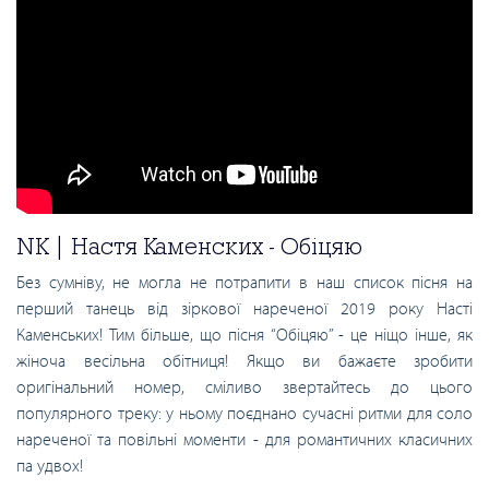
NK | Настя Каменских - Обіцяю
Без сумніву, не могла не потрапити в наш список пісня на
перший танець від зіркової нареченої 2019 року Насті
Каменських! Тим більше, що пісня “Обіцяю” - це ніщо інше, як
жіноча весільна обітниця! Якщо ви бажаєте зробити
оригінальний номер, сміливо звертайтесь до цього
популярного треку: у ньому поєднано сучасні ритми для соло
нареченої та повільні моменти - для романтичних класичних
па удвох!