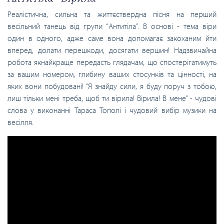
Реалістична, сильна та життєствердна пісня на перший
весільний танець від групи “Антитіла”. В основі - тема віри
один в одного, адже саме вона допомагає закоханим йти
вперед, долати перешкоди, досягати вершин! Надзвичайна
робота якнайкраще передасть глядачам, що спостерігатимуть
за вашим номером, глибину ваших стосунків та цінності, на
яких вони побудовані! “Я знайду сили, я буду поруч з тобою,
лиш тільки мені треба, щоб ти вірила! Вірила! В мене” - чудові
слова у виконанні Тараса Тополі і чудовий вибір музики на
весілля.