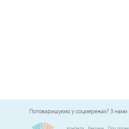
Потоваришуємо у соцмережах? З нами 
Контакти
Реклама
Про проек