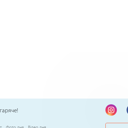
гаряче!
т
Фото дня
Відео дня