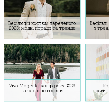
Весільний костюм нареченого
Весільні
2023: модні поради та тренди
з тре
Весільний костюм нареченого: основні
Весільні с
тренди сезону 2023 року. Монохромний,
осінь. Коро
пісочний весільний костюм. Вінтажний
вбрання 
весільний лук для нареченого.
одр
Viva Magenta: колір року 2023
Ко
та червоне весілля
життє
Колір року 2023 року за версією інституту
Кольори 