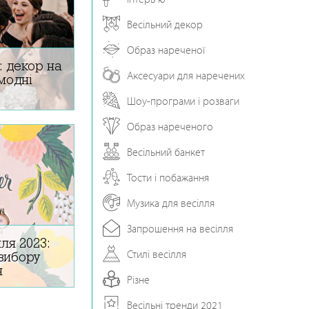
Весільний декор
Образ нареченої
: декор на
Аксесуари для наречених
 модні
Шоу-програми і розваги
Образ нареченого
їні та світі.
 подружок та
3 року: поради
Весільний банкет
 свята.
Тости і побажання
Музика для весілля
Запрошення на весілля
лля 2023:
Стилі весілля
вибору
я
Різне
 за церковним
Весільні тренди 2021