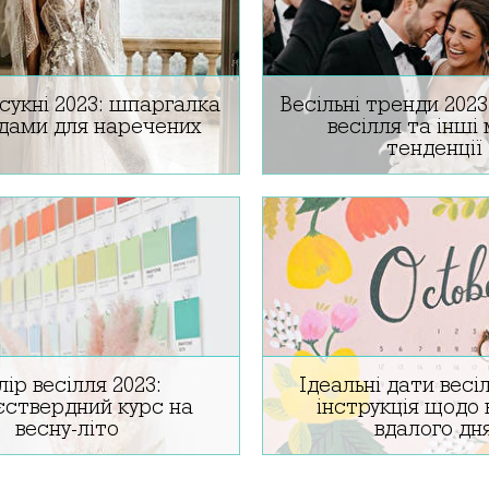
 сукні 2023: шпаргалка
Весільні тренди 2023
ндами для наречених
весілля та інші
тенденції
укні 2023 у колекціях весна та
Весільні тренди 2023 в Укра
ткі вбрання, образи з рукавами,
Стильний образ нареченої,
з тюлю: що одягнути в день
гостей. Весільний декор 202
уження в новому році.
для створення модного
лір весілля 2023:
Ідеальні дати весі
ствердний курс на
інструкція щодо 
весну-літо
вдалого дн
на весілля 2023 року: огляд
Найкращі дати весіль 2023