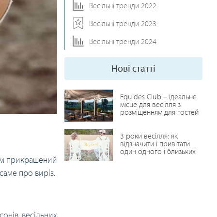
Весільні тренди 2022
Весільні тренди 2023
Весільні тренди 2024
Нові статті
Equides Club – ідеальне
місце для весілля з
розміщенням для гостей
3 роки весілля: як
відзначити і привітати
один одного і близьких
яким прикрашений
саме про виріз.
сонів весільних