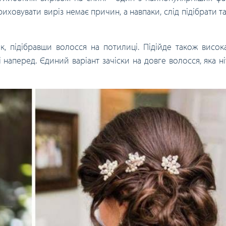
иховувати виріз немає причин, а навпаки, слід підібрати так
 підібравши волосся на потилиці. Підійде також висока
ні наперед. Єдиний варіант зачіски на довге волосся, яка н