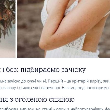
 і без: підбираємо зачіску
льна зачіска до сукні чи ні. Перший - це критерій вирізу, 
го фасону і стилю сукні нареченої. Насамперед поговоримо 
кня з оголеною спиною
 глибоким вирізом на спині - один з найпопулярніших фа