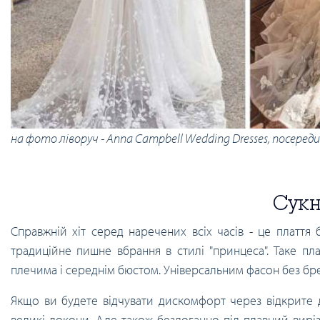
на фото ліворуч - Anna Campbell Wedding Dresses, посередин
Сукн
Справжній хіт серед наречених всіх часів - це плаття
традиційне пишне вбрання в стилі "принцеса". Таке пл
плечима і середнім бюстом. Універсальним фасон без брет
Якщо ви будете відчувати дискомфорт через відкрите д
великі локони. Але також бездоганно під плавний виріз