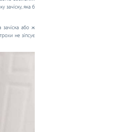
у зачіску, яка б
 зачіска або ж
ітрохи не зіпсує