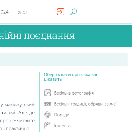
2024
Блог
онійні поєднання
Оберіть категорію, яка вас
цікавить
Весільна фотографія
Весільні традиції, обряди, звичаї
у макіяжу, який
 тисячі. Але де
Поради
про це: читайте
Інтерв'ю
но і практично!