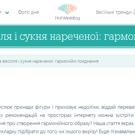
г
Фото дня
Весільні тренди 
лля і сукня нареченої: гарм
а весілля і сукня нареченої: гармонійні поєднання
слює принади фігури і приховує недоліки, віддай переваг
ніх рекомендацій на просторах інтернету можна зустріти
ня про створення гармонійного образу? Наша стаття якраз 
ку укладку підібрати до того чи іншого вирізу! Буде пізнаваль