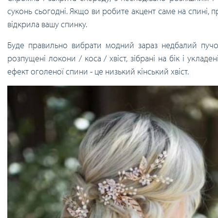
суконь сьогодні. Якщо ви робите акцент саме на спині, пр
відкрила вашу спинку.
Буде правильно вибрати модний зараз недбалий пучок,
розпущені локони / коса / хвіст, зібрані на бік і укладе
ефект оголеної спини - це низький кінський хвіст.