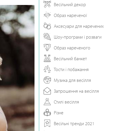
Весільний декор
Образ нареченої
Аксесуари для наречених
Шоу-програми і розваги
Образ нареченого
Весільний банкет
Тости і побажання
Музика для весілля
Запрошення на весілля
Стилі весілля
Різне
Весільні тренди 2021