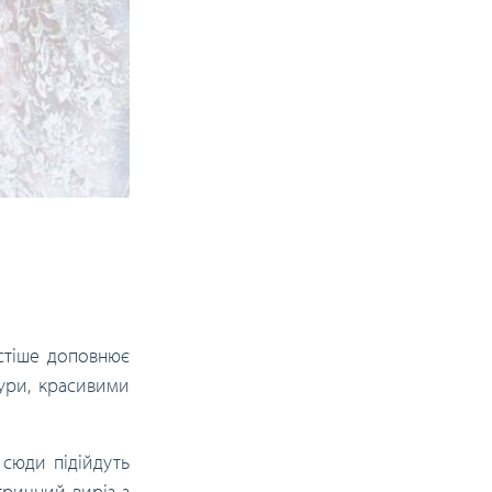
астіше доповнює
гури, красивими
 сюди підійдуть
тричний виріз з