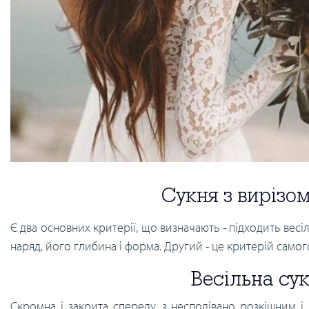
Сукня з вирізом
Є два основних критерії, що визначають - підходить весі
наряд, його глибина і форма. Другий - це критерій само
Весільна су
Скромна і закрита спереду, з несподівано розкішним і