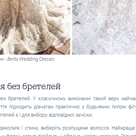
і - Berta Wedding Dresses
я без бретелей
 без бретелей. У класичному виконанні такий верх найч
аття підходить дівчатам практично з будь-яким типом фі
елей є і для вибору відповідної зачіски.
екольте і спину, виберіть розпущене волосся. Найкраще
 у формі серця підійдуть і зібране нагору волосся. Геоме