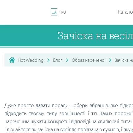
Катало
UA
RU
Зачіска на весі
Hot Wedding
Блог
Образ нареченої
Зачіска н
Дуже просто давати поради - обери вбрання, яке підкре
підходить твоєму типу зовнішності і т.п. Таких порож
нареченим шукати конкретні відповіді на хвилюючі питан
і дізнайтеся як зачіска на весілля пов'язана з сукнею, і я