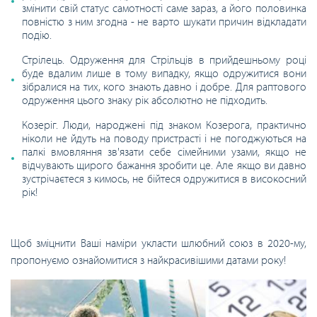
змінити свій статус самотності саме зараз, а його половинка
повністю з ним згодна - не варто шукати причин відкладати
подію.
Стрілець. Одруження для Стрільців в прийдешньому році
буде вдалим лише в тому випадку, якщо одружитися вони
зібралися на тих, кого знають давно і добре. Для раптового
одруження цього знаку рік абсолютно не підходить.
Козеріг. Люди, народжені під знаком Козерога, практично
ніколи не йдуть на поводу пристрасті і не погоджуються на
палкі вмовляння зв'язати себе сімейними узами, якщо не
відчувають щирого бажання зробити це. Але якщо ви давно
зустрічаєтеся з кимось, не бійтеся одружитися в високосний
рік!
Щоб зміцнити Ваші наміри укласти шлюбний союз в 2020-му,
пропонуємо ознайомитися з найкрасивішими датами року!