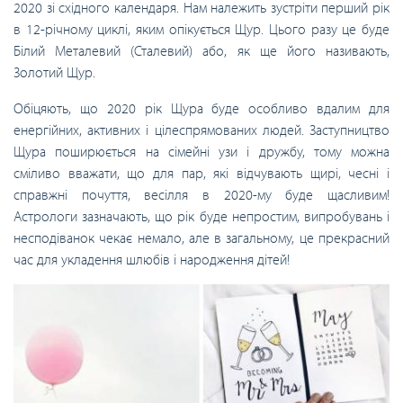
2020 зі східного календаря. Нам належить зустріти перший рік
в 12-річному циклі, яким опікується Щур. Цього разу це буде
Білий Металевий (Сталевий) або, як ще його називають,
Золотий Щур.
Обіцяють, що 2020 рік Щура буде особливо вдалим для
енергійних, активних і цілеспрямованих людей. Заступництво
Щура поширюється на сімейні узи і дружбу, тому можна
сміливо вважати, що для пар, які відчувають щирі, чесні і
справжні почуття, весілля в 2020-му буде щасливим!
Астрологи зазначають, що рік буде непростим, випробувань і
несподіванок чекає немало, але в загальному, це прекрасний
час для укладення шлюбів і народження дітей!