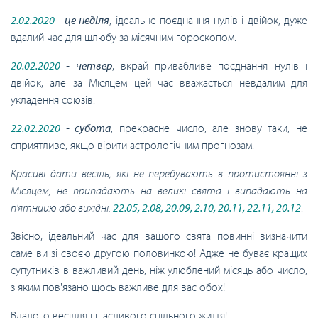
2.02.2020
- це неділя
, ідеальне поєднання нулів і двійок, дуже
вдалий час для шлюбу за місячним гороскопом.
20.02.2020
- четвер
, вкрай привабливе поєднання нулів і
двійок, але за Місяцем цей час вважається невдалим для
укладення союзів.
22.02.2020
- субота
, прекрасне число, але знову таки, не
сприятливе, якщо вірити астрологічним прогнозам.
Красиві дати весіль, які не перебувають в протистоянні з
Місяцем, не припадають на великі свята і випадають на
п'ятницю або вихідні:
22.05, 2.08, 20.09, 2.10, 20.11, 22.11, 20.12
.
Звісно, ідеальний час для вашого свята повинні визначити
саме ви зі своєю другою половинкою! Адже не буває кращих
супутників в важливий день, ніж улюблений місяць або число,
з яким пов'язано щось важливе для вас обох!
Вдалого весілля і щасливого спільного життя!