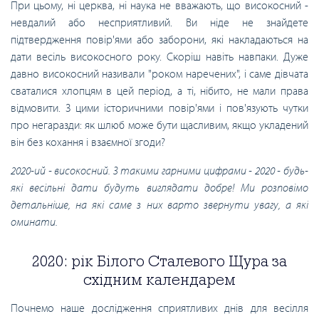
При цьому, ні церква, ні наука не вважають, що високосний -
невдалий або несприятливий. Ви ніде не знайдете
підтвердження повір'ями або заборони, які накладаються на
дати весіль високосного року. Скоріш навіть навпаки. Дуже
давно високосний називали "роком наречених", і саме дівчата
сваталися хлопцям в цей період, а ті, нібито, не мали права
відмовити. З цими історичними повір'ями і пов'язують чутки
про негаразди: як шлюб може бути щасливим, якщо укладений
він без кохання і взаємної згоди?
2020-ий - високосний. З такими гарними цифрами - 2020 - будь-
які весільні дати будуть виглядати добре! Ми розповімо
детальніше, на які саме з них варто звернути увагу, а які
оминати.
2020: рік Білого Сталевого Щура за
східним календарем
Почнемо наше дослідження сприятливих днів для весілля