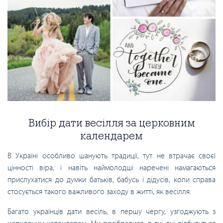
Вибір дати весілля за церковним
календарем
В Україні особливо шанують традиції, тут не втрачає своєї
цінності віра, і навіть наймолодші наречені намагаються
прислухатися до думки батьків, бабусь і дідусів, коли справа
стосується такого важливого заходу в житті, як весілля.
Багато українців дати весіль, в першу чергу, узгоджують з
церковним календарем. Ми розібралися, в які дні відбудуться