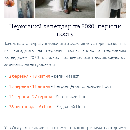
Церковний календар на 2020: періоди
посту
Також варто відразу виключити з можливих дат для весілля ті,
які випадають на періоди постів, згідно з церковним
календарем 2020.
В такий час вінчатися і влаштовувати
гучне весілля не прийнято
.
2 березня - 18 квітня
- Великий Піст
15 червня - 11 липня
- Петров (Апостольський) Пост
14 серпня - 27 серпня
- Успенський Пост
28 листопада - 6 січня
- Різдвяний Пост
У зв'язку зі святами і постами, а також різними народними