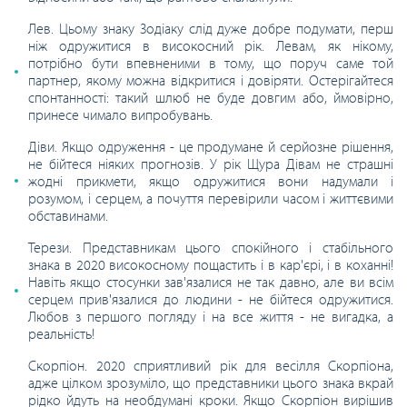
Лев. Цьому знаку Зодіаку слід дуже добре подумати, перш
ніж одружитися в високосний рік. Левам, як нікому,
потрібно бути впевненими в тому, що поруч саме той
партнер, якому можна відкритися і довіряти. Остерігайтеся
спонтанності: такий шлюб не буде довгим або, ймовірно,
принесе чимало випробувань.
Діви. Якщо одруження - це продумане й серйозне рішення,
не бійтеся ніяких прогнозів. У рік Щура Дівам не страшні
жодні прикмети, якщо одружитися вони надумали і
розумом, і серцем, а почуття перевірили часом і життєвими
обставинами.
Терези. Представникам цього спокійного і стабільного
знака в 2020 високосному пощастить і в кар'єрі, і в коханні!
Навіть якщо стосунки зав'язалися не так давно, але ви всім
серцем прив'язалися до людини - не бійтеся одружитися.
Любов з першого погляду і на все життя - не вигадка, а
реальність!
Скорпіон. 2020 сприятливий рік для весілля Скорпіона,
адже цілком зрозуміло, що представники цього знака вкрай
рідко йдуть на необдумані кроки. Якщо Скорпіон вирішив