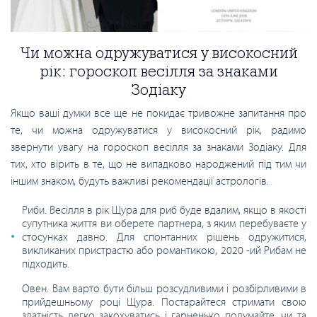
Чи можна одружуватися у високосний
рік: гороскоп весілля за знаками
Зодіаку
Якщо ваші думки все ще не покидає тривожне запитання про
те, чи можна одружуватися у високосний рік, радимо
звернути увагу на гороскоп весілля за знаками Зодіаку. Для
тих, хто вірить в те, що не випадково народжений під тим чи
іншим знаком, будуть важливі рекомендації астрологів.
Риби. Весілля в рік Щура для риб буде вдалим, якщо в якості
супутника життя ви оберете партнера, з яким перебуваєте у
стосунках давно. Для спонтанних рішень одружитися,
викликаних пристрастю або романтикою, 2020 -ий Рибам не
підходить.
Овен. Вам варто бути більш розсудливими і розбірливими в
прийдешньому році Щура. Постарайтеся стримати свою
здатність легко закохуватись і гарненько подумайте, чи та