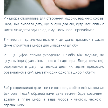
7
- цифра сприятлива для створення мудрих, надійних союзів.
Пара, яка вибрала дату, що в сумі дає сім, буде все спільне
життя знаходити один в одному щось нове і привабливе.
8
- весілля під знаком вісімки - це удача, достаток і щастя.
Дуже сприятлива цифра для укладення шлюбу.
9
- ця цифра сприяє укладенню шлюбів між людьми, які
цінують індивідуальність - свою і партнера. Люди, яким слід
одружитися в дату під знаком дев'ятки, здатні прекрасно
розвиватися в сім'ї, цінувати один одного і щиро любити.
Вибір сприятливої ​​дати - це не лотерея, а облік всіх можливих
факторів. Нехай обраний вами день весілля буде красивим і
вдалим в плані цифр, а ваша любов - чистою, чесною і
справжньою!