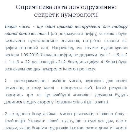
Сприятлива дата для одруження:
секрети нумерології
Теорія чисел - ще один цікавий інструмент для підбору
вдалої дати весілля.
Щоб розрахувати цифру, за якою і буде
визначено нумерологічне значення, потрібно скласти всі
цифри в повній даті. Наприклад, ви хочете відсвяткувати
весілля 1.09.2019. Складіть цифри, не додаючи нулі: 1 + 9 + 2
+ 1 + 9 = 22, далі складіть 2+2. Виходить цифра 4. Вона і буде
визначальною для нумерологічного прогнозу.
1
- цілеспрямоване і амбітне число, підходить для нових
починань, в тому числі - створення сім'ї. Такий результат
говорить про те, що майбутні чоловік і дружина будуть
дивитися в одну сторону і ставити спільні цілі в житті.
2
- з одного боку двійка - число рівноваги, з іншого боку -
крайнощів. Укладати шлюб в дату, що в сумі дає два, варто
людям, які не бояться труднощів і готові разом долати і чорні,