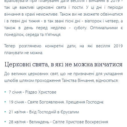
враховувати при плануванні дати весілля і вінчання в 2019 -
так це важливі церковні свята і пости. У ці дні і періоди
вінчання в храмі неможливе. Також ви не зможете обвінчатися
і в певні дні тижня - в так звані пісні дні - вівторок і четвер, а
також в день перед неділею - суботу. Оптимальними є
понеділок, середа та п'ятниця.
Тепер розглянемо конкретні дати, на які весілля 2019
планувати не можна.
Церковні свята, в які не можна вінчатися
До великих церковних свят, що не призначені для укладання
шлюбів шляхом проходження Таїнства Вінчання, відносяться:
7 січня - Різдво Христове
19 січня - Святе Богоявлення. Хрещення Господнє
21 квітня - Вхід Господній в Єрусалим
28 квітня - Великдень - Світле Христове Воскресіння