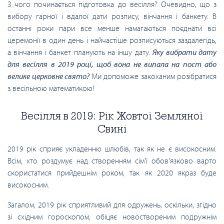
З чого починається підготовка до весілля? Очевидно, що з
вибору гарної і вдалої дати розпису, вінчання і банкету. В
останні роки пари все менше намагаються поєднати всі
церемонії в один день і найчастіше розписуються заздалегідь,
а вінчання і банкет планують на іншу дату.
Яку вибрати дату
для весілля в 2019 році, щоб вона не випала на пост або
велике церковне свято?
Ми допоможе закоханим розібратися
з весільною математикою!
Весілля в 2019: Рік Жовтої Земляної
Свині
2019 рік сприяє укладенню шлюбів, так як не є високосним.
Всім, хто роздумує над створенням сім'ї обов'язково варто
скористатися прийдешнім роком, так як 2020 якраз буде
високосним.
Загалом, 2019 рік сприятливий для одружень, оскільки, згідно
зі східним гороскопом, обіцяє новоствореним подружнім