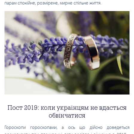
парам спокійне, розмірене, мирне спільне життя.
Пост 2019: коли українцям не вдасться
обвінчатися
Гороскопи гороскопами, а ось що дійсно доведеться