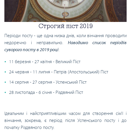
Строгий піст 2019
Періоди посту - ще одна низка днів, коли вінчання проводити
недоречно і неправильно.
Наводимо список періодів
суворого посту в 2019 році
:
11 березня - 27 квітня - Великий Піст
24 червня - 11 липня - Петрів (Апостольський) Піст
14 серпня - 27 серпня - Успенський Піст
28 листопада - 6 січня - Різдвяний Піст
Ідеальним і найсприятливішим часом для створення сім'ї і
вінчання, зокрема, є період після Успенського посту і до
початку Різдвяного посту.