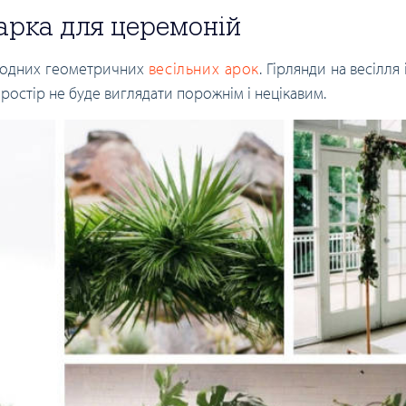
арка для церемоній
модних геометричних
весільних арок
. Гірлянди на весілля
ростір не буде виглядати порожнім і нецікавим.