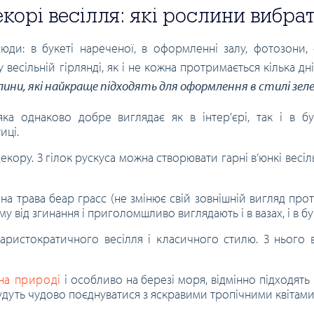
корі весілля: які рослини вибра
ди: в букеті нареченої, в оформленні залу, фотозони, с
 весільній гірлянді, як і не кожна протримається кілька д
ини, які найкраще підходять для оформлення в стилі зеле
ка однаково добре виглядає як в інтер'єрі, так і в бу
иці.
екору. З гілок рускуса можна створювати гарні в’юнкі весіль
а трава беар грасс (не змінює свій зовнішній вигляд прот
у від згинання і приголомшливо виглядають і в вазах, і в бу
аристократичного весілля і класичного стилю. З нього 
 на природі
і особливо на березі моря, відмінно підходять 
будуть чудово поєднуватися з яскравими тропічними квітами