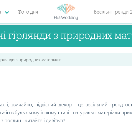
г
Фото дня
Весільні тренди 
ні гірлянди з природних мат
гірлянди з природних матеріалів
х і, звичайно, підвісний декор - це весільний тренд ост
ко або в будь-якому іншому стилі - натуральні матеріали при
з рослин - читайте і дивіться!