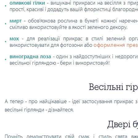
оливкові гілки
- вишукані прикраси на весілля з при
прості, красиві і додадуть вашій флористиці благородн
мирт
- обов'язкова рослина в букеті кожної наречен
сміливо використовуйте в якості зеленого декору.
мох
- для реалізації прикрас в стилі зелений ор
використовувати для фотозони або
оформлення през
виноградна лоза
- один з найдоступніших і недороги
весільної гірляндою - бери і використовуй!
Весільні гі
А тепер - про найцікавіше - ідеї застосування прикрас 
весільні гірлянди - дізнайтеся.
Двері 
Почніть демонструвати свій смак і стиль свята в