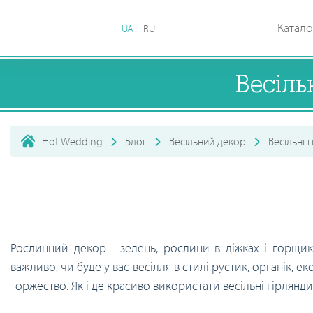
Катало
UA
RU
Весіль
Hot Wedding
Блог
Весільний декор
Весільні 
Рослинний декор - зелень, рослини в діжках і горщика
важливо, чи буде у вас весілля в стилі рустик, органік, е
торжество. Як і де красиво використати весільні гірлянди 