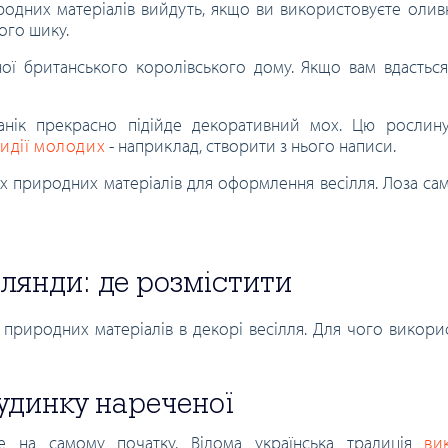
родних матеріалів вийдуть, якщо ви використовуєте оливк
ого шику.
ої британського королівського дому. Якщо вам вдасться
ганік прекрасно підійде декоративний мох. Цю рослин
идії молодих
- наприклад, створити з нього написи.
х природних матеріалів для оформлення весілля. Лоза сам
рлянди: де розмістити
з природних матеріалів в декорі весілля. Для чого викори
будинку нареченої
же на самому початку. Відома українська традиція
ви