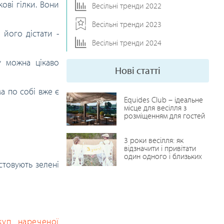
ові гілки. Вони
Весільні тренди 2022
Весільні тренди 2023
 його дістати -
Весільні тренди 2024
у можна цікаво
Нові статті
а по собі вже є
Equides Club – ідеальне
місце для весілля з
розміщенням для гостей
3 роки весілля: як
відзначити і привітати
один одного і близьких
стовують зелені
куп нареченої