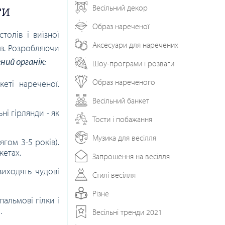
ти
Весільний декор
Образ нареченої
толів і виїзної
Аксесуари для наречених
нів. Розробляючи
ний органік:
Шоу-програми і розваги
Образ нареченого
кеті нареченої.
Весільний банкет
ні гірлянди - як
Тости і побажання
Музика для весілля
ягом 3-5 років).
кетах.
Запрошення на весілля
виходять чудові
Стилі весілля
Різне
пальмові гілки і
.
Весільні тренди 2021