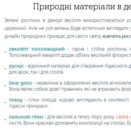
Природні матеріали в де
Зелені рослини в декорі весілля використовуються усю
церемонії. Але не уся зелень буде естетично виглядати у
дизайн природних прикрас для свого свята,
вивчіть росл
евкаліпт тополевидний
- гарна і стійка рослина, я
Тополевидний евкаліпт додає об'єму весільній флорист
рускус
- відмінний матеріал для створення підвісного д
для арок, так і для столів.
bear grass
- незамінна в оформленні весілля вічнозелен
Вона являє собою довгі травинки, які не втрачають форм
плющ
- гілки плюща чудово виглядають в контексті 
підвісні прикраси.
пальмові гілки
- для весілля в теплу пору року,
свята
листя. Вони красиво доповнять композиції на столах, 