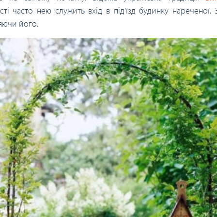
ті часто нею служить вхід в під'їзд будинку нареченої. 
яючи його.