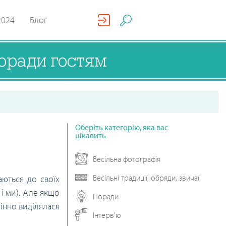
2024
Блог
поради гостям
Оберіть категорію, яка вас
цікавить
Весільна фотографія
Весільні традиції, обряди, звичаї
аються до своїх
і ми). Але якщо
Поради
мінно виділялася
Інтерв'ю