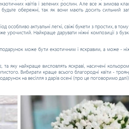
зотичних квітів і зелених рослин. Але все ж зимова класи
и будьте обережні, так як вони мають досить сильний зап
ріод особливо актуальні легкі, свіжі букети з простих, в том
дуже урочистий. Найкраще дарувати ніжні композиції з бузк
 подарунок може бути екзотичним і яскравим, а може - ні
, та яку найкраще висловлять яскраві, насичені кольором
отистого. Вибирати краще всього благородні квіти - троян
дарунок на весілля з дарів осені (про це поговоримо далі)