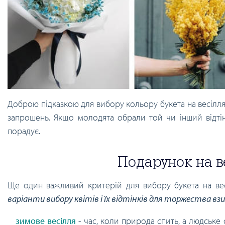
Доброю підказкою для вибору кольору букета на весілля 
запрошень. Якщо молодята обрали той чи інший відтіно
порадує.
Подарунок на ве
Ще один важливий критерій для вибору букета на весі
варіанти вибору квітів і їх відтінків для торжества взим
зимове весілля
- час, коли природа спить, а людське