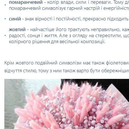
помаранчевий
- колір влади, сили і переваги. Тому дл
помаранчевий символізує гарний настрій і енергійність
синій
- знак вірності і постійності, прекрасно підходит
жовтий
- найчастіше його трактують неправильно, кажу
радості, сонця і життя. Але з огляду на стереотипи, 
колірного рішення для весільної композиції.
Крім жовтого подвійний символізм має також фіолетовий к
відчуття стилю, тому з ним також варто бути обережніши