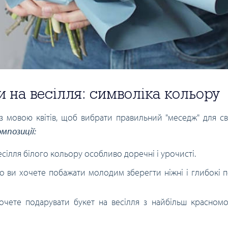
и на весілля: символіка кольору
з мовою квітів, щоб вибрати правильний "меседж" для с
мпозиції:
 весілля білого кольору особливо доречні і урочисті.
кщо ви хочете побажати молодим зберегти ніжні і глибокі 
Хочете подарувати букет на весілля з найбільш красном