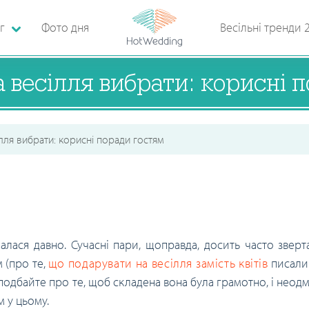
г
Фото дня
Весільні тренди 
а весілля вибрати: корисні 
ілля вибрати: корисні поради гостям
лалася давно. Сучасні пари, щоправда, досить часто зверт
 (про те,
що подарувати на весілля замість квітів
писали 
подбайте про те, щоб складена вона була грамотно, і неод
 у цьому.