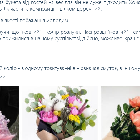
я букета від гостей на весілля він не дуже підходить. Хоча
. Як частина композиції - цілком доречний.
ь в якості побажання молодим.
чи, що "жовтий" - колір розлуки. Насправді "жовтий" - си
що прижилися в нашому суспільстві, дійсно, можливо краще
олір - в одному трактуванні він означає смуток, в іншому 
ми.