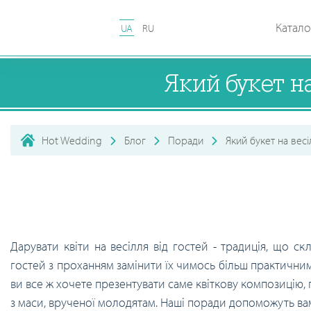
Катало
UA
RU
Який букет н
Hot Wedding
Блог
Поради
Який букет на вес
Дарувати квіти на весілля від гостей - традиція, що ск
гостей з проханням замінити їх чимось більш практичним
ви все ж хочете презентувати саме квіткову композицію, 
з маси, врученої молодятам. Наші поради допоможуть вам