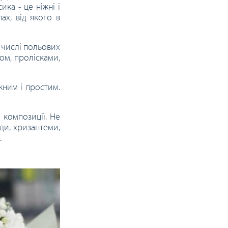
ка - це ніжні і
ах, від якого в
у числі польових
ом, пролісками,
жним і простим.
 композиції. Не
ди, хризантеми,
.