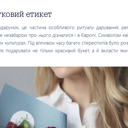
тковий етикет
одарунок, це частина особливого ритуалу дарування, ре
е незабаром про нього дізналися і в Європі. Символізм квіт
них культурах. Під впливом часу багато стереотипів було роз
е подарувати не тільки красивий букет, а й вкласти яки