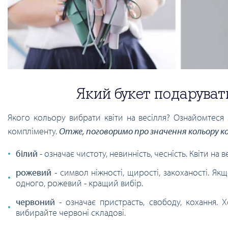
Який букет подаруват
Якого кольору вибрати квіти на весілля? Ознайомтеся 
компліменту.
Отже, поговоримо про значення кольору ко
білий
- означає чистоту, невинність, чесність. Квіти на
рожевий
- символ ніжності, щирості, закоханості. Я
одного, рожевий - кращий вибір.
червоний
- означає пристрасть, свободу, кохання. 
вибирайте червоні складові.