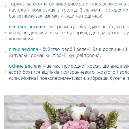
торжества можна сміливо вибирати яскраві букети з ек
пастельні композиції з троянд. З ліліями і орхідеям
банкетному залі взимку нікуди не подітися!
весняне весілля
- час розквіту і відродження. У цей пе
квітів, не дивлячись на те, що привід для дарування 
конваліями.
літнє весілля
- буйство фарб і зелені. Ваш рослинний
Актуальні ромашки, півонії, кущові троянди.
осіннє весілля
- це час природної краси, що вислизає
варто боятися відтінків помаранчевого, жовтого і зол
кали. Можна і поекспериментувати, вибравши букет в по