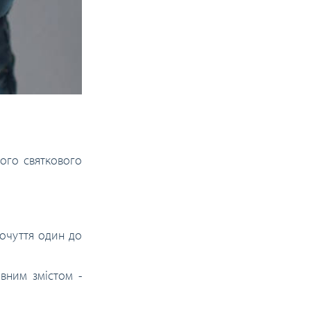
вого святкового
почуття один до
овним змістом -