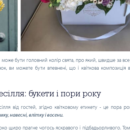
може бути головний колір свята, про який, швидше за все, 
к, ви можете бути впевнені, що і квіткова композиція в
сілля: букети і пори року
лля від гостей, згідно квітковому етикету - це пора ро
ку, навесні, влітку і восени.
 око щиро прагне чогось яскравого і підбадьорливого. То