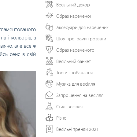
Весільний декор
Образ нареченої
Аксесуари для наречених
гламентованого
ів і кольорів, а
Шоу-програми і розваги
віяно, але все ж
Образ нареченого
йсь сенс в свій
Весільний банкет
Тости і побажання
Музика для весілля
Запрошення на весілля
Стилі весілля
Різне
Весільні тренди 2021