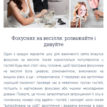
Фокусник на весілля: розважайте і
дивуйте
Один з кращих варіантів шоу для важливого свята влаштує
фокусник на весілля. Ілюзія користується популярністю у
гостей будь-якої статі і віку, головне, щоб програма фокусника
на весілля була цікавою, різноманітною, виконаною на
вищому рівні, а ще - інтерактивною. У перервах між застіллями
хороший ілюзіоніст проведе час в невеликих групах гостей,
потішить їх картковими фокусами або іншими нескладними
дивами. Повірте, це точно запам'ятається запрошеним! А ось в
головному номері слід задіяти і гостей, і молодят: коли ілюзія
"випробувана на собі", захоплення і вражень виникає в рази