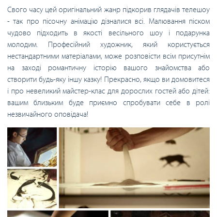
Свого часу цей оригінальний жанр підкорив глядачів телешоу
- так про пісочну анімацію дізналися всі. Малювання піском
чудово підходить в якості весільного шоу і подарунка
молодим. Професійний художник, який користується
нестандартними матеріалами, може розповісти всім присутнім
на заході романтичну історію вашого знайомства або
створити будь-яку іншу казку! Прекрасно, якщо ви домовитеся
і про невеликий майстер-клас для дорослих гостей або дітей:
вашим близьким буде приємно спробувати себе в ролі
незвичайного оповідача!