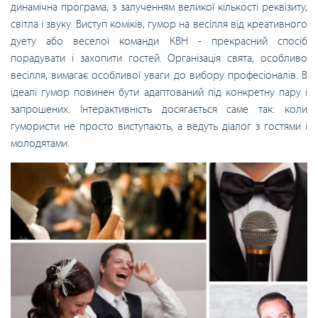
динамічна програма, з залученням великої кількості реквізиту,
світла і звуку. Виступ коміків, гумор на весілля від креативного
дуету або веселої команди КВН - прекрасний спосіб
порадувати і захопити гостей. Організація свята, особливо
весілля, вимагає особливої ​​уваги до вибору професіоналів. В
ідеалі гумор повинен бути адаптований під конкретну пару і
запрошених. Інтерактивність досягається саме так: коли
гумористи не просто виступають, а ведуть діалог з гостями і
молодятами.