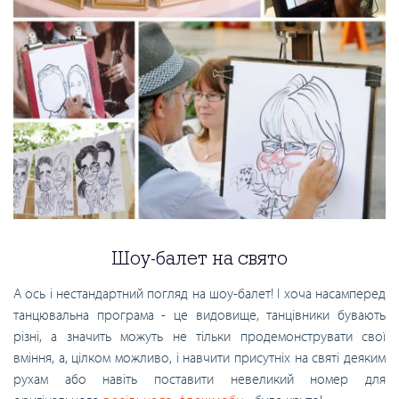
Шоу-балет на свято
А ось і нестандартний погляд на шоу-балет! І хоча насамперед
танцювальна програма - це видовище, танцівники бувають
різні, а значить можуть не тільки продемонструвати свої
вміння, а, цілком можливо, і навчити присутніх на святі деяким
рухам або навіть поставити невеликий номер для