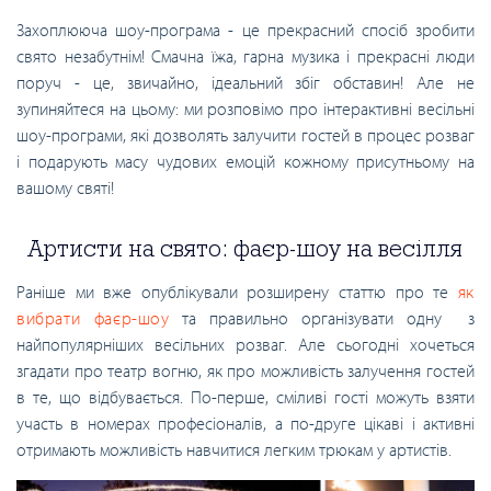
Захоплююча шоу-програма - це прекрасний спосіб зробити
свято незабутнім! Смачна їжа, гарна музика і прекрасні люди
поруч - це, звичайно, ідеальний збіг обставин! Але не
зупиняйтеся на цьому: ми розповімо про інтерактивні весільні
шоу-програми, які дозволять залучити гостей в процес розваг
і подарують масу чудових емоцій кожному присутньому на
вашому святі!
Артисти на свято: фаєр-шоу на весілля
Раніше ми вже опублікували розширену статтю про те
як
вибрати фаєр-шоу
та правильно організувати одну з
найпопулярніших весільних розваг. Але сьогодні хочеться
згадати про театр вогню, як про можливість залучення гостей
в те, що відбувається. По-перше, сміливі гості можуть взяти
участь в номерах професіоналів, а по-друге цікаві і активні
отримають можливість навчитися легким трюкам у артистів.