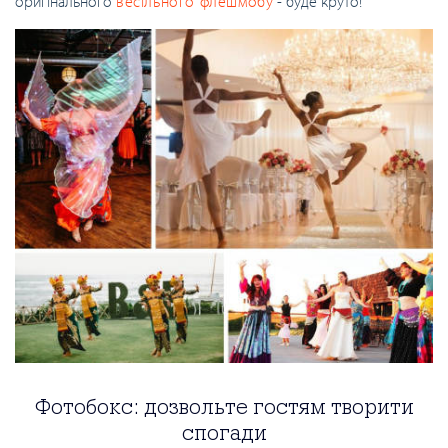
оригінального
весільного флешмобу
- буде круто!
Фотобокс: дозвольте гостям творити
спогади