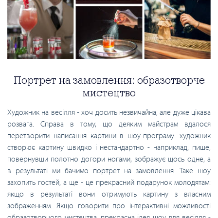
Портрет на замовлення: образотворче
мистецтво
Художник на весілля - хоч досить незвичайна, але дуже цікава
розвага. Справа в тому, що деяким майстрам вдалося
перетворити написання картини в шоу-програму: художник
створює картину швидко і нестандартно - наприклад, пише,
повернувши полотно догори ногами, зображує щось одне, а
в результаті ми бачимо портрет на замовлення. Таке шоу
захопить гостей, а ще - це прекрасний подарунок молодятам:
якщо в результаті вони отримують картину з власним
зображенням. Якщо говорити про інтерактивні можливості
образотворчого мистецтва, прекрасна ідея шоу для весілля -