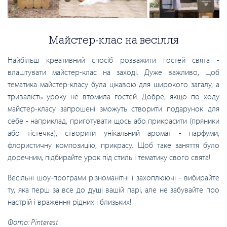
Майстер-клас на весілля
Найбільш креативний спосіб розважити гостей свята -
влаштувати майстер-клас на заході. Дуже важливо, щоб
тематика майстер-класу була цікавою для широкого загалу, а
тривалість уроку не втомила гостей. Добре, якщо по ходу
майстер-класу запрошені зможуть створити подарунок для
себе - наприклад, приготувати щось або прикрасити (пряники
або тістечка), створити унікальний аромат - парфуми,
флористичну композицію, прикрасу. Щоб таке заняття було
доречним, підбирайте урок під стиль і тематику свого свята!
Весільні шоу-програми різноманітні і захоплюючі - вибирайте
ту, яка перш за все до душі вашій парі, але не забувайте про
настрій і враження рідних і близьких!
Фото: Pinterest