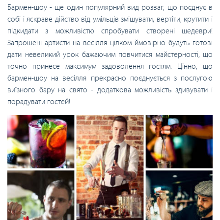
Бармен-шоу - ще один популярний вид розваг, що поєднує в
собі і яскраве дійство від умільців змішувати, вертіти, крутити і
підкидати з можливістю спробувати створені шедеври!
Запрошені артисти на весілля цілком ймовірно будуть готові
дати невеликий урок бажаючим повчитися майстерності, що
точно принесе максимум задоволення гостям. Цінно, що
бармен-шоу на весілля прекрасно поєднується з послугою
виїзного бару на свято - додаткова можливість здивувати і
порадувати гостей!