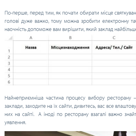
По-перше, перед тим, як почати обирати місце святкува
голові дуже важко, тому можна зробити електронну таб
наочність допоможе вам вирішити, який заклад найбільше
Найнеприємніша частина процесу вибору ресторану – 
заклади, заходите на їх сайти, дивитесь, вас все влаштов
них на сайті. А іноді по ресторану взагалі важно знай
уявлення.