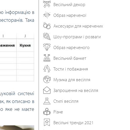
Весільний декор
сю інформацію в
Образ нареченої
есторанів. Така
Аксесуари для наречених
Шоу-програми і розваги
Образ нареченого
Весільний банкет
Тости і побажання
Музика для весілля
Запрошення на весілля
уковій системі
ак, як описано в
Стилі весілля
ро яке не маєте
Різне
Весільні тренди 2021