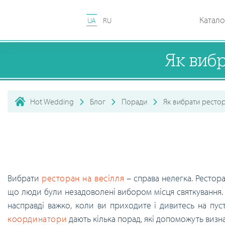
Катало
UA
RU
Як вибр
Hot Wedding
Блог
Поради
Як вибрати рестор
Вибрати
ресторан на весілля
– справа нелегка. Рестор
що люди були незадоволені вибором місця святкування. Н
насправді важко, коли ви приходите і дивитесь на пу
координатори
дають кілька порад, які допоможуть визн