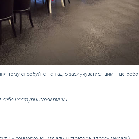
ння, тому спробуйте не надто засмучуватися цим – це робо
 себе наступні стовпчики:
рупи у соцмережах, ім’я адміністратора, адресу закладу).