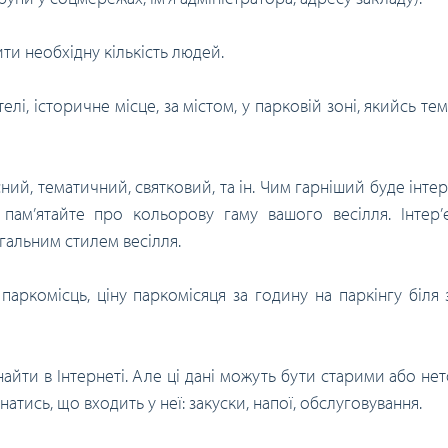
и необхідну кількість людей.
телі, історичне місце, за містом, у парковій зоні, якийсь т
ний, тематичний, святковий, та ін. Чим гарніший буде інтер
ам’ятайте про кольорову гаму вашого весілля. Інтер’
гальним стилем весілля.
ь паркомісць, ціну паркомісяця за годину на паркінгу біля
айти в Інтернеті. Але ці дані можуть бути старими або нет
знатись, що входить у неї: закуски, напої, обслуговування.