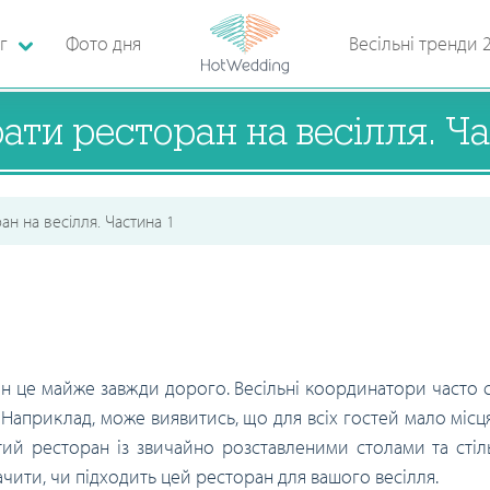
г
Фото дня
Весільні тренди 
ати ресторан на весілля. Ч
ан на весілля. Частина 1
ан це майже завжди дорого. Весільні координатори часто с
априклад, може виявитись, що для всіх гостей мало місця,
стий ресторан із звичайно розставленими столами та сті
ачити, чи підходить цей ресторан для вашого весілля.