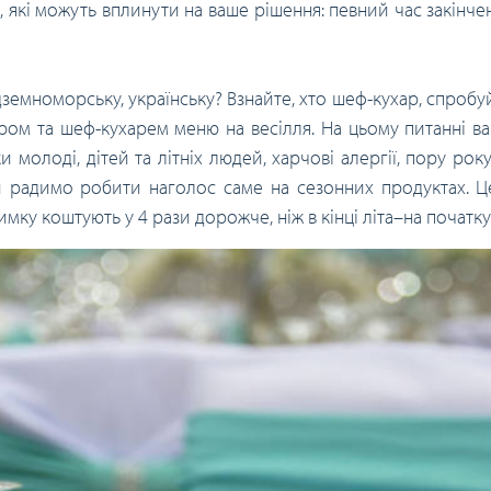
і, які можуть вплинути на ваше рішення: певний час закінче
земноморську, українську? Взнайте, хто шеф-кухар, спробуй
ором та шеф-кухарем меню на весілля. На цьому питанні в
и молоді, дітей та літніх людей, харчові алергії, пору рок
. Ми радимо робити наголос саме на сезонних продуктах. 
имку коштують у 4 рази дорожче, ніж в кінці літа–на початку