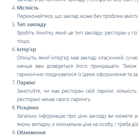
Місткість
Переконайтеся, що заклад може без проблем вмістит
Тип закладу
Зробіть помітку, який це тип закладу: ресторан у го
тощо.
Інтер’єр
Опишіть, який інтер’єр має заклад: класичний, сучас
менше вам доведеться його прикрашати. Також п
гармонічно поєднуватися із ідеєю оформлення та за
Паркінг
Занотуйте, чи має ресторан свій паркінг, кількіст
ресторані немає свого паркінгу.
Розцінки
Загальну інформацію про ціни закладу ви можете зн
якому випадку, є мінімальна ціна на особу, і треба ді
Обмеження