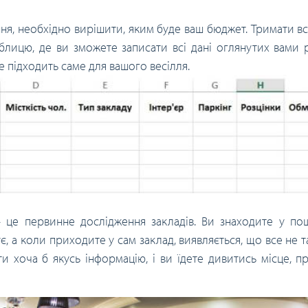
ння, необхідно вирішити, яким буде ваш бюджет. Тримати в
лицю, де ви зможете записати всі дані оглянутих вами р
 підходить саме для вашого весілля.
це первинне дослідження закладів. Ви знаходите у пош
ує, а коли приходите у сам заклад, виявляється, що все не т
ти хоча б якусь інформацію, і ви їдете дивитись місце, п