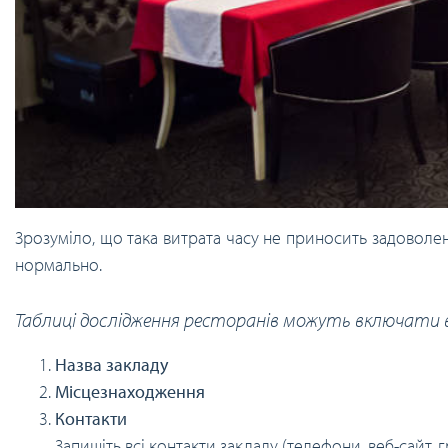
Зрозуміло, що така витрата часу не приносить задоволе
нормально.
Таблиці дослідження ресторанів можуть включати в
Назва закладу
Місцезнаходження
Контакти
Запишіть всі контакти закладу (телефони, веб-сайт, г