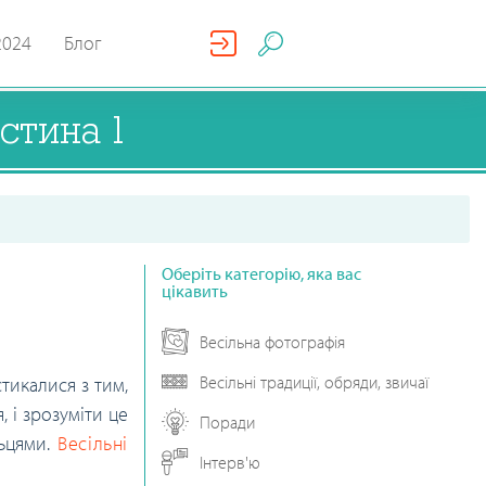
2024
Блог
астина 1
Оберіть категорію, яка вас
цікавить
Весільна фотографія
Весільні традиції, обряди, звичаї
тикалися з тим,
 і зрозуміти це
Поради
льцями.
Весільні
Інтерв'ю