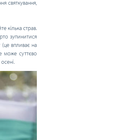
ння святкування,
те кілька страв.
арто зупинитися
у (це впливає на
Це може суттєво
 осені.